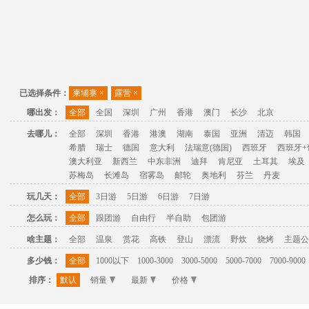
已选择条件：
柬埔寨
×
露营
×
哪出发：
全部
全国
深圳
广州
香港
澳门
长沙
北京
去哪儿：
全部
深圳
香港
港澳
湖南
泰国
亚洲
清迈
韩国
希腊
瑞士
德国
意大利
法瑞意(德国)
西班牙
西班牙+
澳大利亚
新西兰
中东非洲
迪拜
肯尼亚
土耳其
埃及
苏梅岛
长滩岛
宿雾岛
邮轮
奥地利
芬兰
丹麦
玩几天：
全部
3日游
5日游
6日游
7日游
怎么玩：
全部
跟团游
自由行
半自助
包团游
啥主题：
全部
温泉
赏花
高铁
登山
漂流
野炊
烧烤
主题公
多少钱：
全部
1000以下
1000-3000
3000-5000
5000-7000
7000-9000
排序：
默认
销量
最新
价格