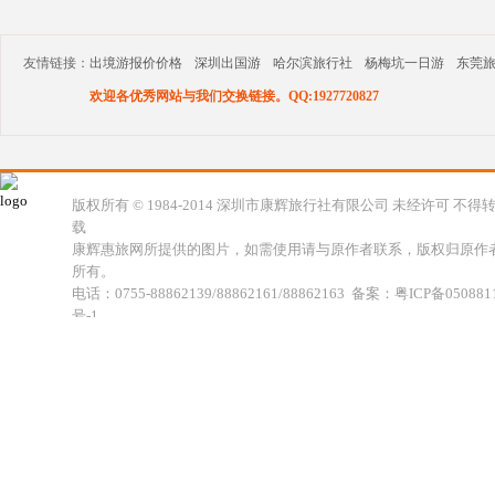
友情链接：
出境游报价价格
深圳出国游
哈尔滨旅行社
杨梅坑一日游
东莞
欢迎各优秀网站与我们交换链接。QQ:1927720827
版权所有 © 1984-2014 深圳市康辉旅行社有限公司 未经许可 不得
载
康辉惠旅网所提供的图片，如需使用请与原作者联系，版权归原作
所有。
电话：0755-88862139/88862161/88862163 备案：粤ICP备050881
号-1
地址：深圳市福田区福虹路世贸广场C座18楼 康辉旅行社福田分公