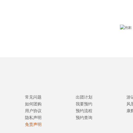
常见问题
出团计划
游
如何团购
我要预约
风
用户协议
预约流程
康
隐私声明
预约查询
免责声明