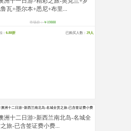
澳洲十一日游>精彩之旅-奥克兰+罗
鲁瓦+墨尔本+悉尼+布里...
市场价：
￥19888
扣：
6.88折
已购买人数：
29人
<澳洲十二日游>新西兰南北岛-名城全
之旅-已含签证费小费...