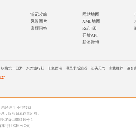
游记攻略
网站地图
风景图片
XML地图
康辉问答
Rss订阅
开放API
新浪微博
杨梅坑一日游
东莞旅行社
印象西湖
毛里求斯旅游
汕头天气
客栈推荐
茂名
27
公司 未经许可 不得转载
联系，版权归原作者所有。
粤ICP备05088116号-1
辉旅行社福田分公司