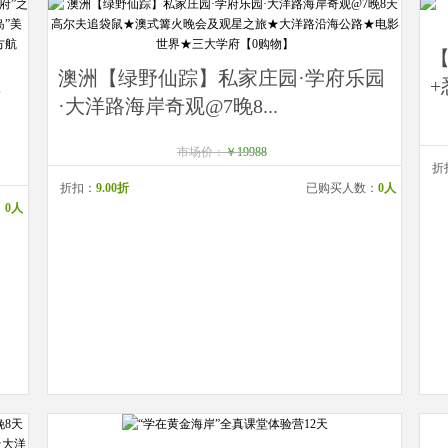
【
澳洲【绿野仙踪】私家庄园·学府乐园
+
东
·大洋路海岸奇观@7晚8...
市场价：
￥19988
折
折扣：
9.00折
已购买人数：
0人
：
0人