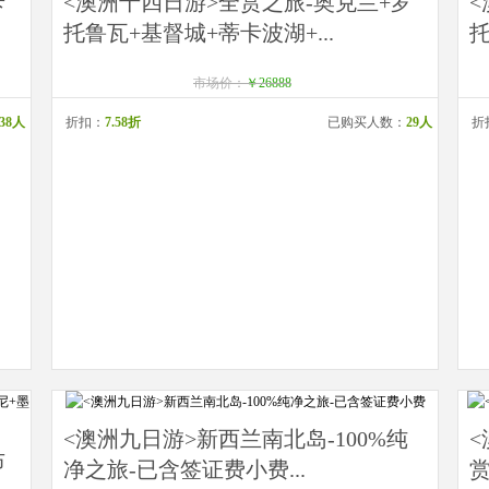
卡
<澳洲十四日游>全赏之旅-奥克兰+罗
<
托鲁瓦+基督城+蒂卡波湖+...
托
市场价：
￥26888
38人
折扣：
7.58折
已购买人数：
29人
折
<澳洲九日游>新西兰南北岛-100%纯
布
净之旅-已含签证费小费...
赏