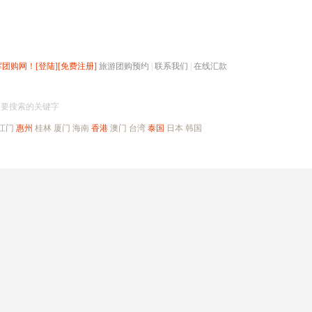
辉团购网！
[登陆]
[免费注册]
旅游团购预约
|
联系我们
|
在线汇款
搜团购
入要搜索的关键字
江门
惠州
桂林
厦门
海南
香港
澳门
台湾
泰国
日本
韩国
出境旅游
自驾游
高端海岛
公司旅游