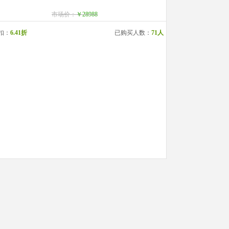
市场价：
￥28988
扣：
6.41折
已购买人数：
71人