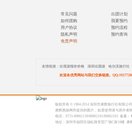
常见问题
出团计划
如何团购
我要预约
用户协议
预约流程
隐私声明
预约查询
免责声明
友情链接：
出境游报价价格
深圳出国游
哈尔滨旅行社
欢迎各优秀网站与我们交换链接。QQ:19277208
版权所有 © 1984-2014 深圳市康辉旅行社有限
康辉惠旅网所提供的图片，如需使用请与原作者
电话：0755-88862139/88862161/88862163 备案：
地址：深圳市福田区福虹路世贸广场C座18楼 康