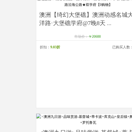
澳洲【绮幻大堡礁】澳洲动感名城
洋路·大堡礁学府@7晚8天 ...
市场价：
￥20688
折扣：
9.03折
已购买人数