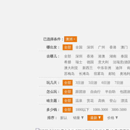
已选择条件：
澳洲
×
哪出发：
全部
全国
深圳
广州
香港
澳门
去哪儿：
全部
深圳
香港
港澳
湖南
泰国
希腊
瑞士
德国
意大利
法瑞意(德国
澳大利亚
新西兰
中东非洲
迪拜
苏梅岛
长滩岛
宿雾岛
邮轮
奥地
玩几天：
全部
3日游
5日游
6日游
7日游
怎么玩：
全部
跟团游
自由行
半自助
包团
啥主题：
全部
温泉
赏花
高铁
登山
漂流
多少钱：
全部
1000以下
1000-3000
3000-5000
排序：
默认
销量
最新
价格