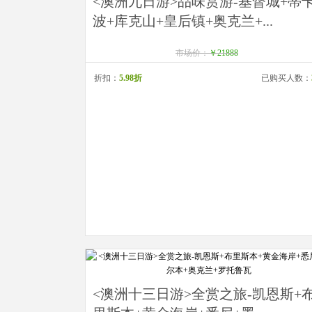
<澳洲九日游>品味赏游-基督城+蒂
波+库克山+皇后镇+奥克兰+...
市场价：
￥21888
折扣：
5.98折
已购买人数：
<澳洲十三日游>全赏之旅-凯恩斯+