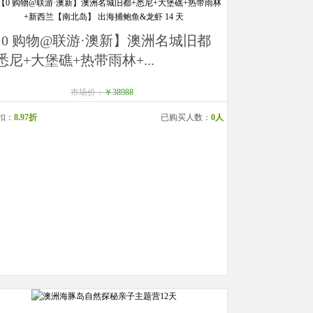
0 购物@联游·澳新】澳洲名城旧都
悉尼+大堡礁+热带雨林+...
市场价：
￥38988
扣：
8.97折
已购买人数：
0人