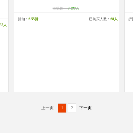
市场价：
￥19988
折扣：
6.55折
已购买人数：
68人
折
32人
上一页
1
2
下一页