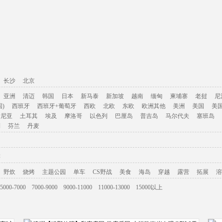
长沙
北京
亚洲
清迈
韩国
日本
新马泰
新加坡
越南
缅甸
柬埔寨
老挝
尼
)
西班牙
西班牙+葡萄牙
西欧
北欧
东欧
欧洲其他
美洲
美国
美
肯尼亚
土耳其
埃及
摩洛哥
以色列
巴厘岛
普吉岛
马尔代夫
塞班岛
利
芬兰
丹麦
游
野炊
烧烤
主题公园
单车
CS野战
美食
海岛
穿越
露营
拓展
溶
5000-7000
7000-9000
9000-11000
11000-13000
15000以上