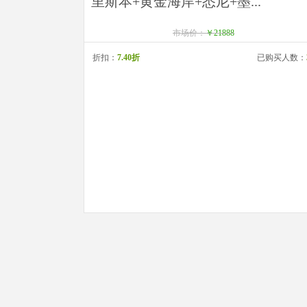
里斯本+黄金海岸+悉尼+墨...
市场价：
￥21888
折扣：
7.40折
已购买人数：