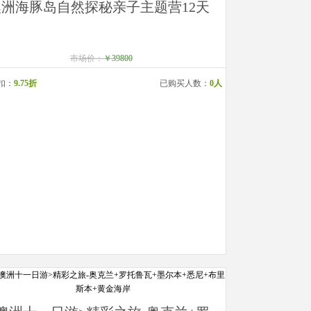
澳洲海豚岛自然探秘亲子主题营12天
市场价：
￥39800
扣：
9.75折
已购买人数：
0人