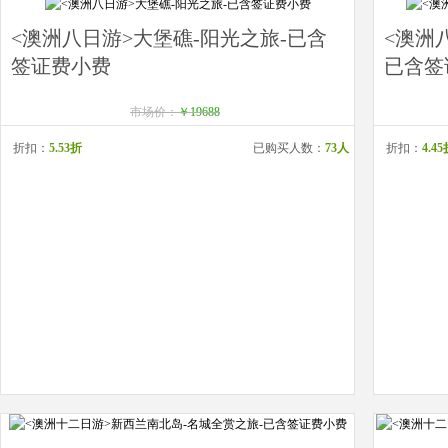
<澳洲八日游>大堡礁-阳光之旅-已含
<澳洲
签证费小费
已含签
市场价：
￥19688
折扣：
5.53折
已购买人数：
73人
折扣：
4.4