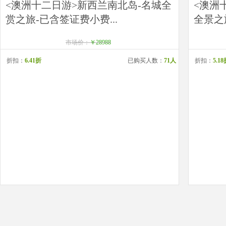
<澳洲十二日游>新西兰南北岛-名城全
<澳洲
赏之旅-已含签证费小费...
全景之
市场价：
￥28988
折扣：
6.41折
已购买人数：
71人
折扣：
5.1