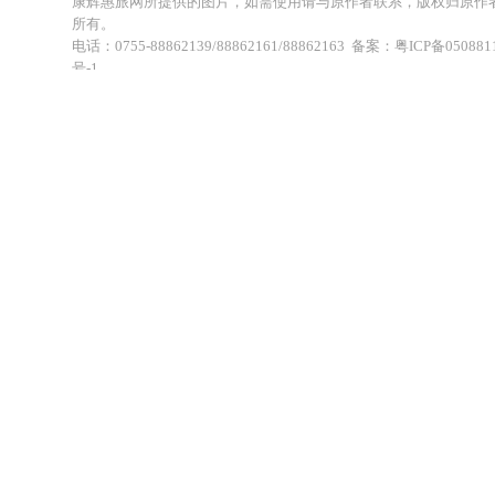
康辉惠旅网所提供的图片，如需使用请与原作者联系，版权归原作
所有。
电话：0755-88862139/88862161/88862163 备案：粤ICP备050881
号-1
地址：深圳市福田区福虹路世贸广场C座18楼 康辉旅行社福田分公