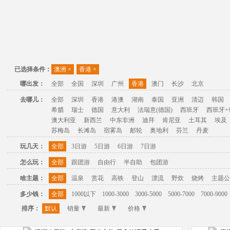
已选择条件：
澳洲
×
香港
×
哪出发：
全部
全国
深圳
广州
香港
澳门
长沙
北京
去哪儿：
全部
深圳
香港
港澳
湖南
泰国
亚洲
清迈
韩国
希腊
瑞士
德国
意大利
法瑞意(德国)
西班牙
西班牙+
澳大利亚
新西兰
中东非洲
迪拜
肯尼亚
土耳其
埃及
苏梅岛
长滩岛
宿雾岛
邮轮
奥地利
芬兰
丹麦
玩几天：
全部
3日游
5日游
6日游
7日游
怎么玩：
全部
跟团游
自由行
半自助
包团游
啥主题：
全部
温泉
赏花
高铁
登山
漂流
野炊
烧烤
主题公
多少钱：
全部
1000以下
1000-3000
3000-5000
5000-7000
7000-9000
排序：
默认
销量
最新
价格