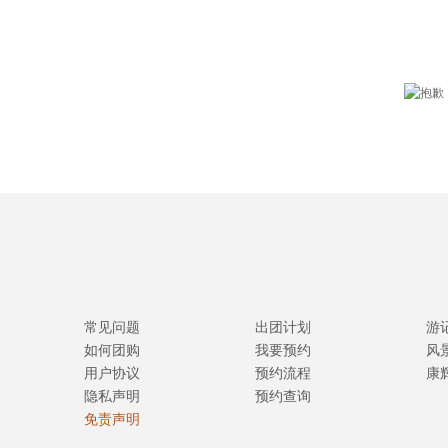
常见问题
出团计划
游
如何团购
我要预约
风
用户协议
预约流程
康
隐私声明
预约查询
免责声明