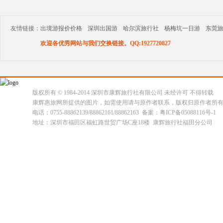
友情链接：
出境游报价价格
深圳出国游
哈尔滨旅行社
杨梅坑一日游
东莞
欢迎各优秀网站与我们交换链接。QQ:1927720827
版权所有 © 1984-2014 深圳市康辉旅行社有限公司 未经许可 不得转载
康辉惠旅网所提供的图片，如需使用请与原作者联系，版权归原作者所
电话：0755-88862139/88862161/88862163 备案：粤ICP备05088116号-1
地址：深圳市福田区福虹路世贸广场C座18楼 康辉旅行社福田分公司