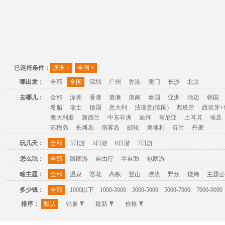
已选择条件：
澳洲
×
全国
×
哪出发：
全部
全国
深圳
广州
香港
澳门
长沙
北京
去哪儿：
全部
深圳
香港
港澳
湖南
泰国
亚洲
清迈
韩国
希腊
瑞士
德国
意大利
法瑞意(德国)
西班牙
西班牙+
澳大利亚
新西兰
中东非洲
迪拜
肯尼亚
土耳其
埃及
苏梅岛
长滩岛
宿雾岛
邮轮
奥地利
芬兰
丹麦
玩几天：
全部
3日游
5日游
6日游
7日游
怎么玩：
全部
跟团游
自由行
半自助
包团游
啥主题：
全部
温泉
赏花
高铁
登山
漂流
野炊
烧烤
主题公
多少钱：
全部
1000以下
1000-3000
3000-5000
5000-7000
7000-9000
排序：
默认
销量
最新
价格