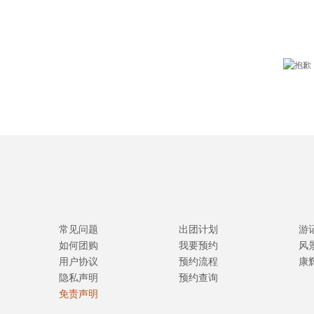
常见问题
出团计划
游
如何团购
我要预约
风
用户协议
预约流程
康
隐私声明
预约查询
免责声明