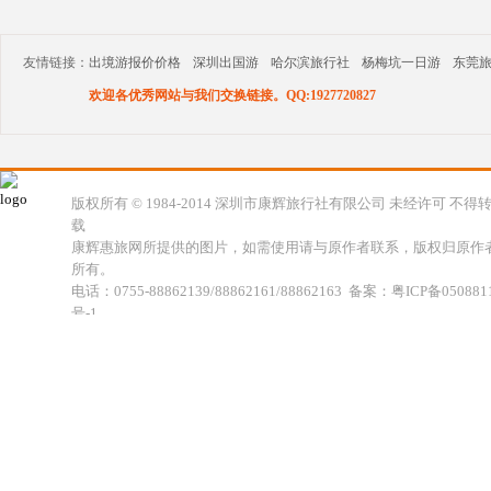
友情链接：
出境游报价价格
深圳出国游
哈尔滨旅行社
杨梅坑一日游
东莞
欢迎各优秀网站与我们交换链接。QQ:1927720827
版权所有 © 1984-2014 深圳市康辉旅行社有限公司 未经许可 不得
载
康辉惠旅网所提供的图片，如需使用请与原作者联系，版权归原作
所有。
电话：0755-88862139/88862161/88862163 备案：粤ICP备050881
号-1
地址：深圳市福田区福虹路世贸广场C座18楼 康辉旅行社福田分公