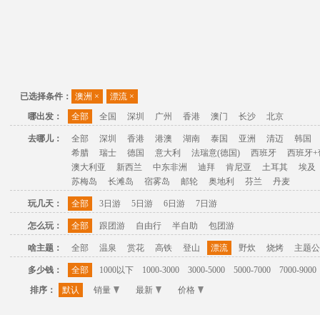
已选择条件：
澳洲
×
漂流
×
哪出发：
全部
全国
深圳
广州
香港
澳门
长沙
北京
去哪儿：
全部
深圳
香港
港澳
湖南
泰国
亚洲
清迈
韩国
希腊
瑞士
德国
意大利
法瑞意(德国)
西班牙
西班牙+
澳大利亚
新西兰
中东非洲
迪拜
肯尼亚
土耳其
埃及
苏梅岛
长滩岛
宿雾岛
邮轮
奥地利
芬兰
丹麦
玩几天：
全部
3日游
5日游
6日游
7日游
怎么玩：
全部
跟团游
自由行
半自助
包团游
啥主题：
全部
温泉
赏花
高铁
登山
漂流
野炊
烧烤
主题公
多少钱：
全部
1000以下
1000-3000
3000-5000
5000-7000
7000-9000
排序：
默认
销量
最新
价格