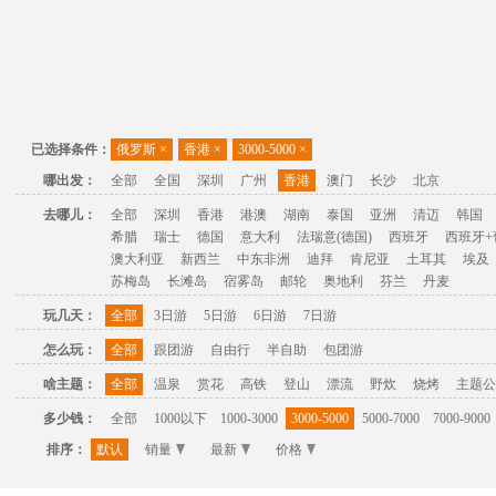
已选择条件：
俄罗斯
×
香港
×
3000-5000
×
哪出发：
全部
全国
深圳
广州
香港
澳门
长沙
北京
去哪儿：
全部
深圳
香港
港澳
湖南
泰国
亚洲
清迈
韩国
希腊
瑞士
德国
意大利
法瑞意(德国)
西班牙
西班牙+
澳大利亚
新西兰
中东非洲
迪拜
肯尼亚
土耳其
埃及
苏梅岛
长滩岛
宿雾岛
邮轮
奥地利
芬兰
丹麦
玩几天：
全部
3日游
5日游
6日游
7日游
怎么玩：
全部
跟团游
自由行
半自助
包团游
啥主题：
全部
温泉
赏花
高铁
登山
漂流
野炊
烧烤
主题公
多少钱：
全部
1000以下
1000-3000
3000-5000
5000-7000
7000-9000
排序：
默认
销量
最新
价格