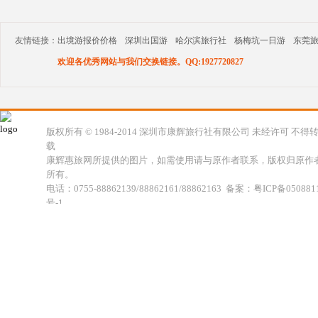
友情链接：
出境游报价价格
深圳出国游
哈尔滨旅行社
杨梅坑一日游
东莞
欢迎各优秀网站与我们交换链接。QQ:1927720827
版权所有 © 1984-2014 深圳市康辉旅行社有限公司 未经许可 不得
载
康辉惠旅网所提供的图片，如需使用请与原作者联系，版权归原作
所有。
电话：0755-88862139/88862161/88862163 备案：粤ICP备050881
号-1
地址：深圳市福田区福虹路世贸广场C座18楼 康辉旅行社福田分公