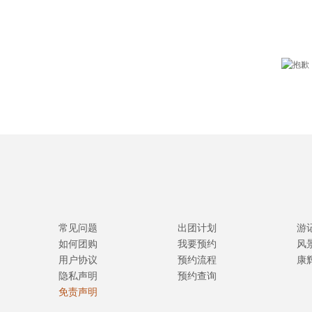
常见问题
出团计划
游
如何团购
我要预约
风
用户协议
预约流程
康
隐私声明
预约查询
免责声明