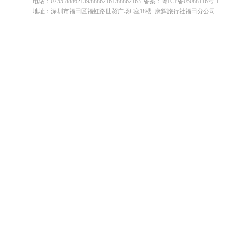
电话：0755-88862139/88862161/88862163 备案：粤ICP备05088116号-1
地址：深圳市福田区福虹路世贸广场C座18楼 康辉旅行社福田分公司