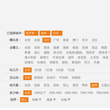
已选择条件：
俄罗斯
×
烧烤
×
深圳
×
哪出发：
全部
全国
深圳
广州
香港
澳门
长沙
北京
去哪儿：
全部
深圳
香港
港澳
湖南
泰国
亚洲
清迈
韩国
希腊
瑞士
德国
意大利
法瑞意(德国)
西班牙
西班牙+
澳大利亚
新西兰
中东非洲
迪拜
肯尼亚
土耳其
埃及
苏梅岛
长滩岛
宿雾岛
邮轮
奥地利
芬兰
丹麦
玩几天：
全部
3日游
5日游
6日游
7日游
怎么玩：
全部
跟团游
自由行
半自助
包团游
啥主题：
全部
温泉
赏花
高铁
登山
漂流
野炊
烧烤
主题公
多少钱：
全部
1000以下
1000-3000
3000-5000
5000-7000
7000-9000
排序：
默认
销量
最新
价格