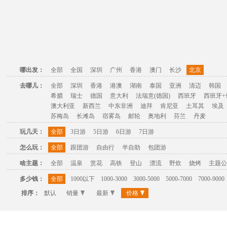
哪出发：
全部
全国
深圳
广州
香港
澳门
长沙
北京
去哪儿：
全部
深圳
香港
港澳
湖南
泰国
亚洲
清迈
韩国
希腊
瑞士
德国
意大利
法瑞意(德国)
西班牙
西班牙+
澳大利亚
新西兰
中东非洲
迪拜
肯尼亚
土耳其
埃及
苏梅岛
长滩岛
宿雾岛
邮轮
奥地利
芬兰
丹麦
玩几天：
全部
3日游
5日游
6日游
7日游
怎么玩：
全部
跟团游
自由行
半自助
包团游
啥主题：
全部
温泉
赏花
高铁
登山
漂流
野炊
烧烤
主题公
多少钱：
全部
1000以下
1000-3000
3000-5000
5000-7000
7000-9000
排序：
默认
销量
最新
价格