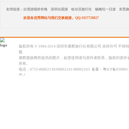
友情链接：
出境游报价价格
深圳出国游
哈尔滨旅行社
杨梅坑一日游
东莞
欢迎各优秀网站与我们交换链接。QQ:1927720827
版权所有 © 1984-2014 深圳市康辉旅行社有限公司 未经许可 不得
载
康辉惠旅网所提供的图片，如需使用请与原作者联系，版权归原作
所有。
电话：0755-88862139/88862161/88862163 备案：粤ICP备050881
号-1
地址：深圳市福田区福虹路世贸广场C座18楼 康辉旅行社福田分公