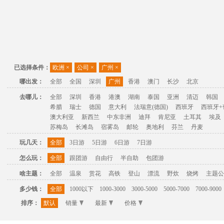
已选择条件：
欧洲
×
公司
×
广州
×
哪出发：
全部
全国
深圳
广州
香港
澳门
长沙
北京
去哪儿：
全部
深圳
香港
港澳
湖南
泰国
亚洲
清迈
韩国
希腊
瑞士
德国
意大利
法瑞意(德国)
西班牙
西班牙+
澳大利亚
新西兰
中东非洲
迪拜
肯尼亚
土耳其
埃及
苏梅岛
长滩岛
宿雾岛
邮轮
奥地利
芬兰
丹麦
玩几天：
全部
3日游
5日游
6日游
7日游
怎么玩：
全部
跟团游
自由行
半自助
包团游
啥主题：
全部
温泉
赏花
高铁
登山
漂流
野炊
烧烤
主题公
多少钱：
全部
1000以下
1000-3000
3000-5000
5000-7000
7000-9000
排序：
默认
销量
最新
价格