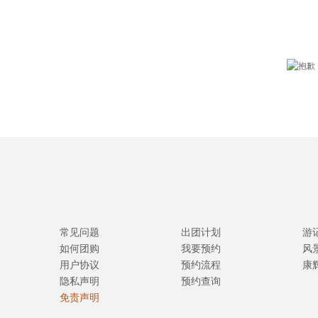
常见问题
出团计划
游
如何团购
我要预约
风
用户协议
预约流程
康
隐私声明
预约查询
免责声明