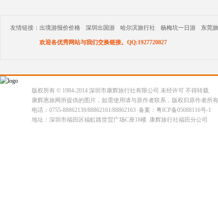
友情链接：
出境游报价价格
深圳出国游
哈尔滨旅行社
杨梅坑一日游
东莞
欢迎各优秀网站与我们交换链接。QQ:1927720827
版权所有 © 1984-2014 深圳市康辉旅行社有限公司 未经许可 不得转载
康辉惠旅网所提供的图片，如需使用请与原作者联系，版权归原作者所
电话：0755-88862139/88862161/88862163 备案：粤ICP备05088116号-1
地址：深圳市福田区福虹路世贸广场C座18楼 康辉旅行社福田分公司