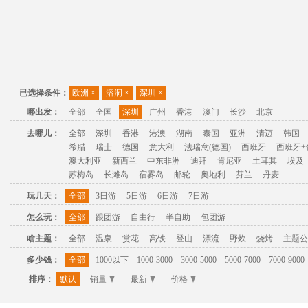
已选择条件：
欧洲
×
溶洞
×
深圳
×
哪出发：
全部
全国
深圳
广州
香港
澳门
长沙
北京
去哪儿：
全部
深圳
香港
港澳
湖南
泰国
亚洲
清迈
韩国
希腊
瑞士
德国
意大利
法瑞意(德国)
西班牙
西班牙+
澳大利亚
新西兰
中东非洲
迪拜
肯尼亚
土耳其
埃及
苏梅岛
长滩岛
宿雾岛
邮轮
奥地利
芬兰
丹麦
玩几天：
全部
3日游
5日游
6日游
7日游
怎么玩：
全部
跟团游
自由行
半自助
包团游
啥主题：
全部
温泉
赏花
高铁
登山
漂流
野炊
烧烤
主题公
多少钱：
全部
1000以下
1000-3000
3000-5000
5000-7000
7000-9000
排序：
默认
销量
最新
价格