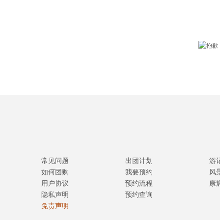
常见问题
出团计划
游
如何团购
我要预约
风
用户协议
预约流程
康
隐私声明
预约查询
免责声明