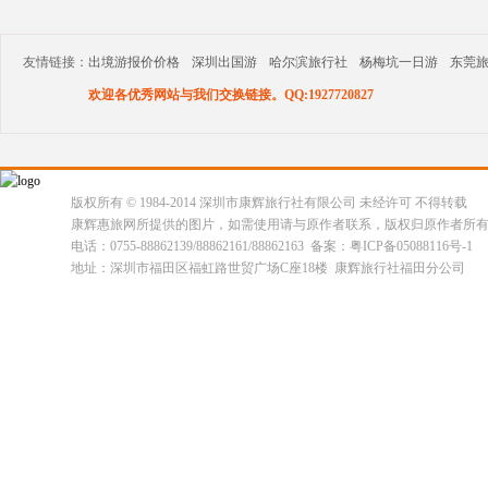
友情链接：
出境游报价价格
深圳出国游
哈尔滨旅行社
杨梅坑一日游
东莞
欢迎各优秀网站与我们交换链接。QQ:1927720827
版权所有 © 1984-2014 深圳市康辉旅行社有限公司 未经许可 不得转载
康辉惠旅网所提供的图片，如需使用请与原作者联系，版权归原作者所
电话：0755-88862139/88862161/88862163 备案：粤ICP备05088116号-1
地址：深圳市福田区福虹路世贸广场C座18楼 康辉旅行社福田分公司