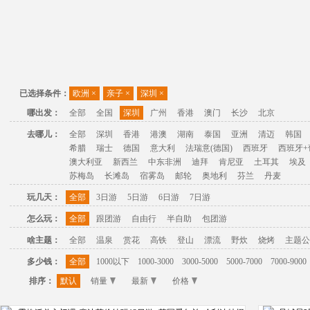
已选择条件：
欧洲
×
亲子
×
深圳
×
哪出发：
全部
全国
深圳
广州
香港
澳门
长沙
北京
去哪儿：
全部
深圳
香港
港澳
湖南
泰国
亚洲
清迈
韩国
希腊
瑞士
德国
意大利
法瑞意(德国)
西班牙
西班牙+
澳大利亚
新西兰
中东非洲
迪拜
肯尼亚
土耳其
埃及
苏梅岛
长滩岛
宿雾岛
邮轮
奥地利
芬兰
丹麦
玩几天：
全部
3日游
5日游
6日游
7日游
怎么玩：
全部
跟团游
自由行
半自助
包团游
啥主题：
全部
温泉
赏花
高铁
登山
漂流
野炊
烧烤
主题公
多少钱：
全部
1000以下
1000-3000
3000-5000
5000-7000
7000-9000
排序：
默认
销量
最新
价格