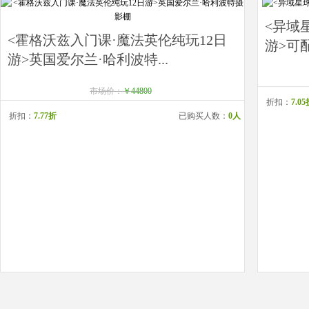
<异域
<霍格沃兹入门课·魔法英伦纯玩12日
游>可配
游>英国爱尔兰·哈利波特...
市场价：
￥44800
折扣：
7.0
折扣：
7.77折
已购买人数：
0人