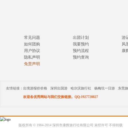
常见问题
出团计划
游
如何团购
我要预约
风
用户协议
预约流程
康
隐私声明
预约查询
免责声明
友情链接：
出境游报价价格
深圳出国游
哈尔滨旅行社
杨梅坑一日游
东莞
欢迎各优秀网站与我们交换链接。QQ:1927720827
版权所有 © 1984-2014 深圳市康辉旅行社有限公司 未经许可 不得转载