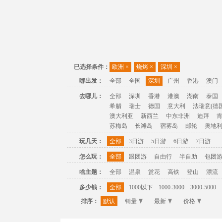
已选择条件：
欧洲
×
烧烤
×
深圳
×
哪出发：
全部
全国
深圳
广州
香港
澳门
去哪儿：
全部
深圳
香港
港澳
湖南
泰国
希腊
瑞士
德国
意大利
法瑞意(德国
澳大利亚
新西兰
中东非洲
迪拜
苏梅岛
长滩岛
宿雾岛
邮轮
奥地
玩几天：
全部
3日游
5日游
6日游
7日游
怎么玩：
全部
跟团游
自由行
半自助
包团
啥主题：
全部
温泉
赏花
高铁
登山
漂流
多少钱：
全部
1000以下
1000-3000
3000-5000
排序：
默认
销量
最新
价格