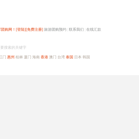
辉团购网！
[登陆]
[免费注册]
旅游团购预约
|
联系我们
|
在线汇款
搜团购
入要搜索的关键字
江门
惠州
桂林
厦门
海南
香港
澳门
台湾
泰国
日本
韩国
出境旅游
自驾游
高端海岛
公司旅游