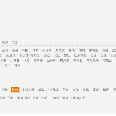
长沙
北京
亚洲
清迈
韩国
日本
新马泰
新加坡
越南
缅甸
柬埔寨
老挝
尼
)
西班牙
西班牙+葡萄牙
西欧
北欧
东欧
欧洲其他
美洲
美国
美
肯尼亚
土耳其
埃及
摩洛哥
以色列
巴厘岛
普吉岛
马尔代夫
塞班岛
利
芬兰
丹麦
游
野炊
烧烤
主题公园
单车
CS野战
美食
海岛
穿越
露营
拓展
溶
5000-7000
7000-9000
9000-11000
11000-13000
15000以上