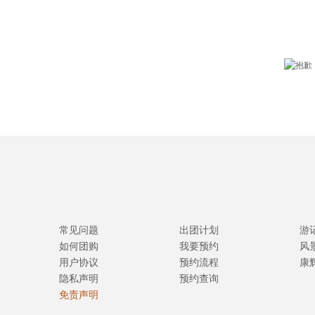
常见问题
出团计划
游
如何团购
我要预约
风
用户协议
预约流程
康
隐私声明
预约查询
免责声明