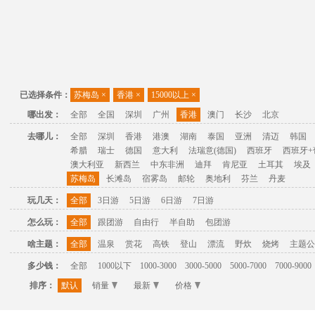
已选择条件：
苏梅岛
×
香港
×
15000以上
×
哪出发：
全部
全国
深圳
广州
香港
澳门
长沙
北京
去哪儿：
全部
深圳
香港
港澳
湖南
泰国
亚洲
清迈
韩国
希腊
瑞士
德国
意大利
法瑞意(德国)
西班牙
西班牙+
澳大利亚
新西兰
中东非洲
迪拜
肯尼亚
土耳其
埃及
苏梅岛
长滩岛
宿雾岛
邮轮
奥地利
芬兰
丹麦
玩几天：
全部
3日游
5日游
6日游
7日游
怎么玩：
全部
跟团游
自由行
半自助
包团游
啥主题：
全部
温泉
赏花
高铁
登山
漂流
野炊
烧烤
主题公
多少钱：
全部
1000以下
1000-3000
3000-5000
5000-7000
7000-9000
排序：
默认
销量
最新
价格