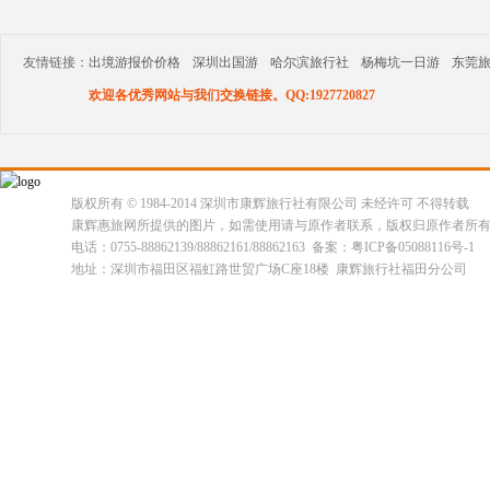
友情链接：
出境游报价价格
深圳出国游
哈尔滨旅行社
杨梅坑一日游
东莞
欢迎各优秀网站与我们交换链接。QQ:1927720827
版权所有 © 1984-2014 深圳市康辉旅行社有限公司 未经许可 不得转载
康辉惠旅网所提供的图片，如需使用请与原作者联系，版权归原作者所
电话：0755-88862139/88862161/88862163 备案：粤ICP备05088116号-1
地址：深圳市福田区福虹路世贸广场C座18楼 康辉旅行社福田分公司