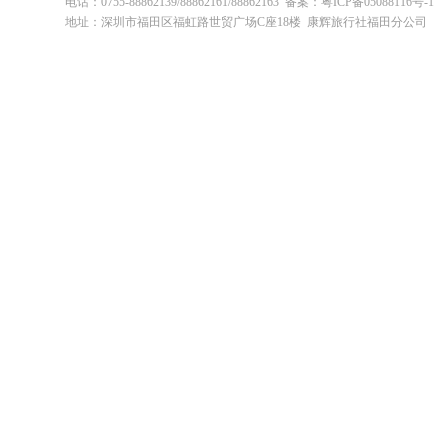
电话：0755-88862139/88862161/88862163 备案：粤ICP备05088116号-1
地址：深圳市福田区福虹路世贸广场C座18楼 康辉旅行社福田分公司