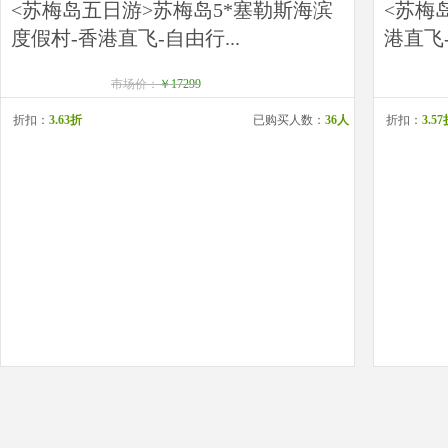
<苏梅岛五日游>苏梅岛5*塞勒斯海滨
<苏梅
度假村-香港直飞-自由行...
港直飞
市场价：
￥17299
折扣：
3.63折
已购买人数：
36人
折扣：
3.5