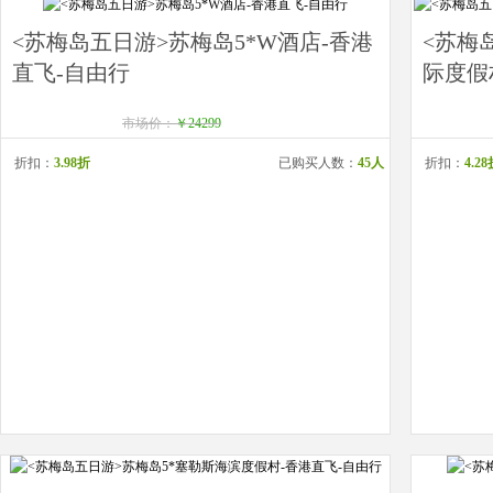
<苏梅岛五日游>苏梅岛5*W酒店-香港
<苏梅
直飞-自由行
际度假村
市场价：
￥24299
折扣：
3.98折
已购买人数：
45人
折扣：
4.2