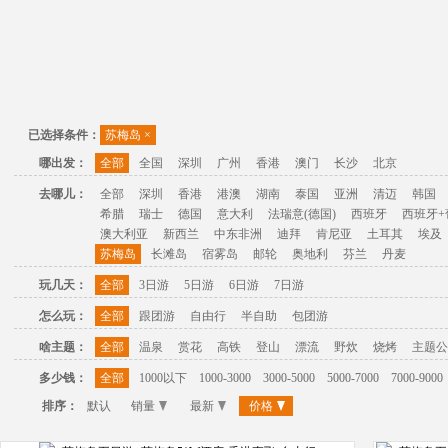
已选择条件：
苏梅岛
×
哪出发：
全部
全国
深圳
广州
香港
澳门
长沙
北京
去哪儿：
全部
深圳
香港
港澳
湖南
泰国
亚洲
清迈
韩国
希腊
瑞士
德国
意大利
法瑞意(德国)
西班牙
西班牙+
澳大利亚
新西兰
中东非洲
迪拜
肯尼亚
土耳其
埃及
苏梅岛
长滩岛
宿雾岛
邮轮
奥地利
芬兰
丹麦
玩几天：
全部
3日游
5日游
6日游
7日游
怎么玩：
全部
跟团游
自由行
半自助
包团游
啥主题：
全部
温泉
赏花
高铁
登山
漂流
野炊
烧烤
主题公
多少钱：
全部
1000以下
1000-3000
3000-5000
5000-7000
7000-9000
排序：
默认
销量
最新
价格