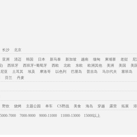
长沙
北京
亚洲
清迈
韩国
日本
新马泰
新加坡
越南
缅甸
柬埔寨
老挝
尼
)
西班牙
西班牙+葡萄牙
西欧
北欧
东欧
欧洲其他
美洲
美国
美
肯尼亚
土耳其
埃及
摩洛哥
以色列
巴厘岛
普吉岛
马尔代夫
塞班岛
利
芬兰
丹麦
游
野炊
烧烤
主题公园
单车
CS野战
美食
海岛
穿越
露营
拓展
溶
5000-7000
7000-9000
9000-11000
11000-13000
15000以上