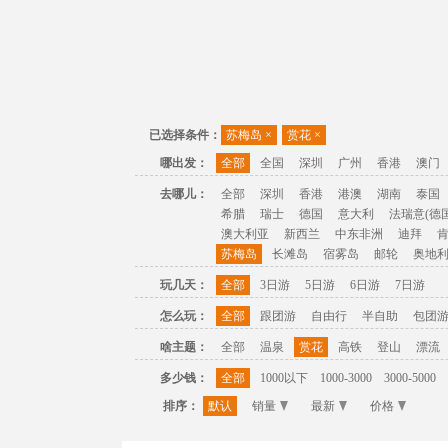
已选择条件：
苏梅岛
×
赏花
×
哪出发：
全部
全国
深圳
广州
香港
澳门
去哪儿：
全部
深圳
香港
港澳
湖南
泰国
希腊
瑞士
德国
意大利
法瑞意(德国
澳大利亚
新西兰
中东非洲
迪拜
苏梅岛
长滩岛
宿雾岛
邮轮
奥地
玩几天：
全部
3日游
5日游
6日游
7日游
怎么玩：
全部
跟团游
自由行
半自助
包团
啥主题：
全部
温泉
赏花
高铁
登山
漂流
多少钱：
全部
1000以下
1000-3000
3000-5000
排序：
默认
销量
最新
价格