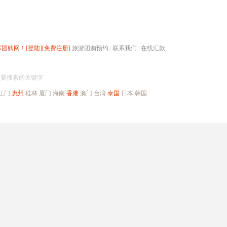
辉团购网！
[登陆]
[免费注册]
旅游团购预约
|
联系我们
|
在线汇款
搜团购
入要搜索的关键字
江门
惠州
桂林
厦门
海南
香港
澳门
台湾
泰国
日本
韩国
出境旅游
自驾游
高端海岛
公司旅游