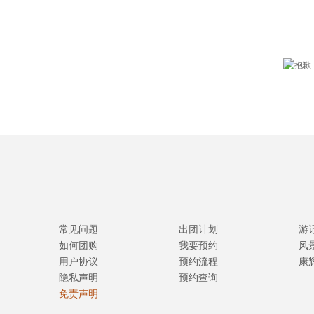
常见问题
出团计划
游
如何团购
我要预约
风
用户协议
预约流程
康
隐私声明
预约查询
免责声明