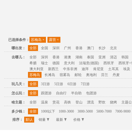
已选择条件：
苏梅岛
×
露营
×
哪出发：
全部
全国
深圳
广州
香港
澳门
长沙
北京
去哪儿：
全部
深圳
香港
港澳
湖南
泰国
亚洲
清迈
韩国
希腊
瑞士
德国
意大利
法瑞意(德国)
西班牙
西班牙+
澳大利亚
新西兰
中东非洲
迪拜
肯尼亚
土耳其
埃及
苏梅岛
长滩岛
宿雾岛
邮轮
奥地利
芬兰
丹麦
玩几天：
全部
3日游
5日游
6日游
7日游
怎么玩：
全部
跟团游
自由行
半自助
包团游
啥主题：
全部
温泉
赏花
高铁
登山
漂流
野炊
烧烤
主题公
多少钱：
全部
1000以下
1000-3000
3000-5000
5000-7000
7000-9000
排序：
默认
销量
最新
价格