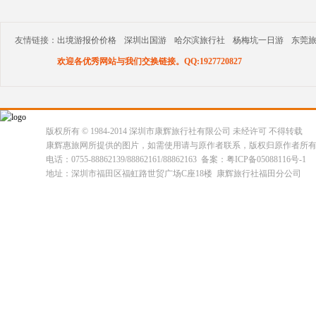
友情链接：
出境游报价价格
深圳出国游
哈尔滨旅行社
杨梅坑一日游
东莞
欢迎各优秀网站与我们交换链接。QQ:1927720827
版权所有 © 1984-2014 深圳市康辉旅行社有限公司 未经许可 不得转载
康辉惠旅网所提供的图片，如需使用请与原作者联系，版权归原作者所
电话：0755-88862139/88862161/88862163 备案：粤ICP备05088116号-1
地址：深圳市福田区福虹路世贸广场C座18楼 康辉旅行社福田分公司