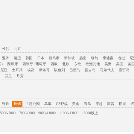
长沙
北京
亚洲
清迈
韩国
日本
新马泰
新加坡
越南
缅甸
柬埔寨
老挝
尼
)
西班牙
西班牙+葡萄牙
西欧
北欧
东欧
欧洲其他
美洲
美国
美
肯尼亚
土耳其
埃及
摩洛哥
以色列
巴厘岛
普吉岛
马尔代夫
塞班岛
利
芬兰
丹麦
游
野炊
烧烤
主题公园
单车
CS野战
美食
海岛
穿越
露营
拓展
溶
5000-7000
7000-9000
9000-11000
11000-13000
15000以上