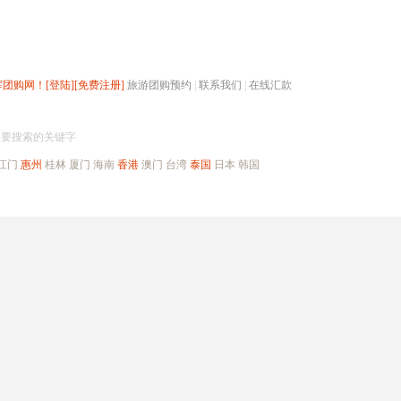
辉团购网！
[登陆]
[免费注册]
旅游团购预约
|
联系我们
|
在线汇款
搜团购
入要搜索的关键字
江门
惠州
桂林
厦门
海南
香港
澳门
台湾
泰国
日本
韩国
出境旅游
自驾游
高端海岛
公司旅游