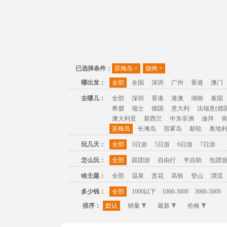
已选择条件：
苏梅岛
×
烧烤
×
哪出发：
全部
全国
深圳
广州
香港
澳门
去哪儿：
全部
深圳
香港
港澳
湖南
泰国
希腊
瑞士
德国
意大利
法瑞意(德国
澳大利亚
新西兰
中东非洲
迪拜
苏梅岛
长滩岛
宿雾岛
邮轮
奥地
玩几天：
全部
3日游
5日游
6日游
7日游
怎么玩：
全部
跟团游
自由行
半自助
包团
啥主题：
全部
温泉
赏花
高铁
登山
漂流
多少钱：
全部
1000以下
1000-3000
3000-5000
排序：
默认
销量
最新
价格