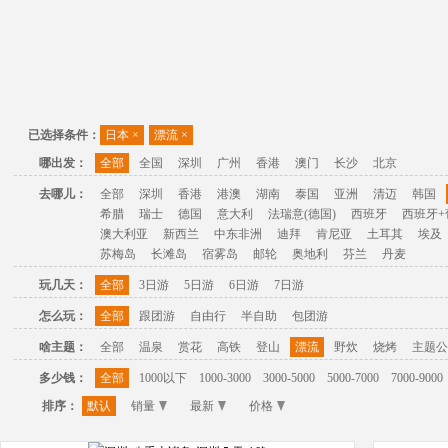
已选择条件：
日本
×
漂流
×
哪出发：
全部
全国
深圳
广州
香港
澳门
长沙
北京
去哪儿：
全部
深圳
香港
港澳
湖南
泰国
亚洲
清迈
韩国
希腊
瑞士
德国
意大利
法瑞意(德国)
西班牙
西班牙+
澳大利亚
新西兰
中东非洲
迪拜
肯尼亚
土耳其
埃及
苏梅岛
长滩岛
宿雾岛
邮轮
奥地利
芬兰
丹麦
玩几天：
全部
3日游
5日游
6日游
7日游
怎么玩：
全部
跟团游
自由行
半自助
包团游
啥主题：
全部
温泉
赏花
高铁
登山
漂流
野炊
烧烤
主题公
多少钱：
全部
1000以下
1000-3000
3000-5000
5000-7000
7000-9000
排序：
默认
销量
最新
价格