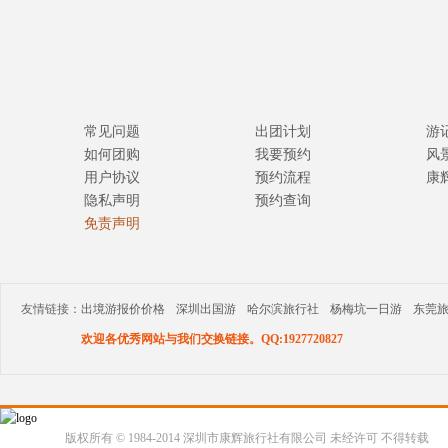
常见问题
出团计划
游
如何团购
我要预约
风
用户协议
预约流程
康
隐私声明
预约查询
免责声明
友情链接：
出境游报价价格
深圳出国游
哈尔滨旅行社
杨梅坑一日游
东莞
欢迎各优秀网站与我们交换链接。QQ:1927720827
版权所有 © 1984-2014 深圳市康辉旅行社有限公司 未经许可 不得转载