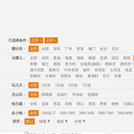
已选择条件：
日本
×
公司
×
哪出发：
全部
全国
深圳
广州
香港
澳门
长沙
北京
去哪儿：
全部
深圳
香港
港澳
湖南
泰国
亚洲
清迈
韩国
希腊
瑞士
德国
意大利
法瑞意(德国)
西班牙
西班牙+
澳大利亚
新西兰
中东非洲
迪拜
肯尼亚
土耳其
埃及
苏梅岛
长滩岛
宿雾岛
邮轮
奥地利
芬兰
丹麦
玩几天：
全部
3日游
5日游
6日游
7日游
怎么玩：
全部
跟团游
自由行
半自助
包团游
啥主题：
全部
温泉
赏花
高铁
登山
漂流
野炊
烧烤
主题公
多少钱：
全部
1000以下
1000-3000
3000-5000
5000-7000
7000-9000
排序：
默认
销量
最新
价格