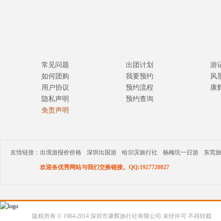
常见问题
出团计划
游
如何团购
我要预约
风
用户协议
预约流程
康
隐私声明
预约查询
免责声明
友情链接：
出境游报价价格
深圳出国游
哈尔滨旅行社
杨梅坑一日游
东莞
欢迎各优秀网站与我们交换链接。QQ:1927720827
版权所有 © 1984-2014 深圳市康辉旅行社有限公司 未经许可 不得转载