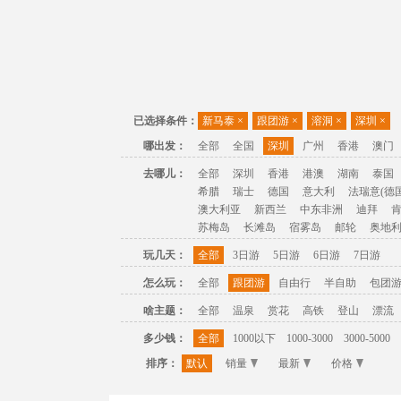
已选择条件：
新马泰
×
跟团游
×
溶洞
×
深圳
×
哪出发：
全部
全国
深圳
广州
香港
澳门
去哪儿：
全部
深圳
香港
港澳
湖南
泰国
希腊
瑞士
德国
意大利
法瑞意(德国
澳大利亚
新西兰
中东非洲
迪拜
苏梅岛
长滩岛
宿雾岛
邮轮
奥地
玩几天：
全部
3日游
5日游
6日游
7日游
怎么玩：
全部
跟团游
自由行
半自助
包团
啥主题：
全部
温泉
赏花
高铁
登山
漂流
多少钱：
全部
1000以下
1000-3000
3000-5000
排序：
默认
销量
最新
价格