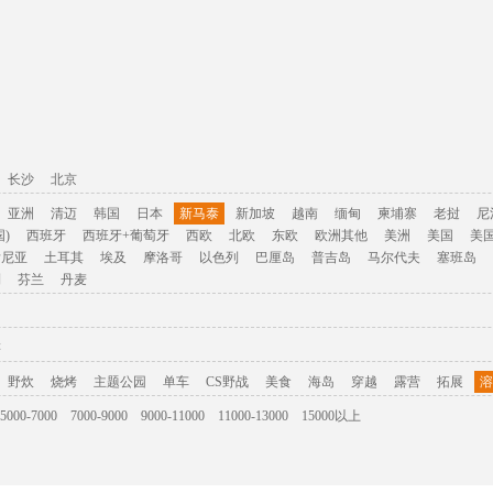
长沙
北京
亚洲
清迈
韩国
日本
新马泰
新加坡
越南
缅甸
柬埔寨
老挝
尼
)
西班牙
西班牙+葡萄牙
西欧
北欧
东欧
欧洲其他
美洲
美国
美
肯尼亚
土耳其
埃及
摩洛哥
以色列
巴厘岛
普吉岛
马尔代夫
塞班岛
利
芬兰
丹麦
游
野炊
烧烤
主题公园
单车
CS野战
美食
海岛
穿越
露营
拓展
溶
5000-7000
7000-9000
9000-11000
11000-13000
15000以上