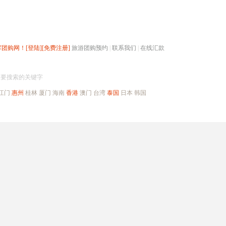
辉团购网！
[登陆]
[免费注册]
旅游团购预约
|
联系我们
|
在线汇款
搜团购
入要搜索的关键字
江门
惠州
桂林
厦门
海南
香港
澳门
台湾
泰国
日本
韩国
出境旅游
自驾游
高端海岛
公司旅游