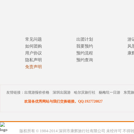
常见问题
出团计划
游
如何团购
我要预约
风
用户协议
预约流程
康
隐私声明
预约查询
免责声明
友情链接：
出境游报价价格
深圳出国游
哈尔滨旅行社
杨梅坑一日游
东莞
欢迎各优秀网站与我们交换链接。QQ:1927720827
版权所有 © 1984-2014 深圳市康辉旅行社有限公司 未经许可 不得