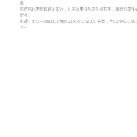
载
康辉惠旅网所提供的图片，如需使用请与原作者联系，版权归原作
所有。
电话：0755-88862139/88862161/88862163 备案：粤ICP备050881
号-1
地址：深圳市福田区福虹路世贸广场C座18楼 康辉旅行社福田分公