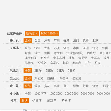
已选择条件：
新马泰
×
9000-11000
×
哪出发：
全部
全国
深圳
广州
香港
澳门
长沙
北京
去哪儿：
全部
深圳
香港
港澳
湖南
泰国
亚洲
清迈
韩国
希腊
瑞士
德国
意大利
法瑞意(德国)
西班牙
西班牙+
澳大利亚
新西兰
中东非洲
迪拜
肯尼亚
土耳其
埃及
苏梅岛
长滩岛
宿雾岛
邮轮
奥地利
芬兰
丹麦
玩几天：
全部
3日游
5日游
6日游
7日游
怎么玩：
全部
跟团游
自由行
半自助
包团游
啥主题：
全部
温泉
赏花
高铁
登山
漂流
野炊
烧烤
主题公
多少钱：
全部
1000以下
1000-3000
3000-5000
5000-7000
7000-9000
排序：
默认
销量
最新
价格