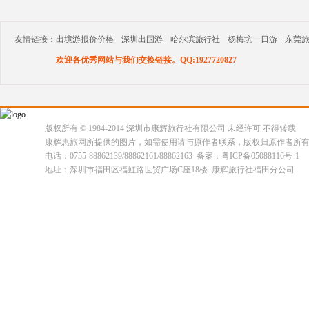
友情链接：
出境游报价价格
深圳出国游
哈尔滨旅行社
杨梅坑一日游
东莞
欢迎各优秀网站与我们交换链接。QQ:1927720827
版权所有 © 1984-2014 深圳市康辉旅行社有限公司 未经许可 不得转载
康辉惠旅网所提供的图片，如需使用请与原作者联系，版权归原作者所
电话：0755-88862139/88862161/88862163 备案：粤ICP备05088116号-1
地址：深圳市福田区福虹路世贸广场C座18楼 康辉旅行社福田分公司