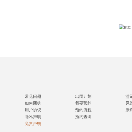
常见问题
出团计划
游
如何团购
我要预约
风
用户协议
预约流程
康
隐私声明
预约查询
免责声明