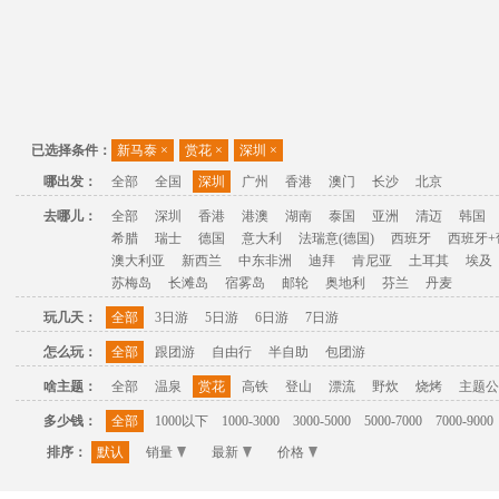
已选择条件：
新马泰
×
赏花
×
深圳
×
哪出发：
全部
全国
深圳
广州
香港
澳门
长沙
北京
去哪儿：
全部
深圳
香港
港澳
湖南
泰国
亚洲
清迈
韩国
希腊
瑞士
德国
意大利
法瑞意(德国)
西班牙
西班牙+
澳大利亚
新西兰
中东非洲
迪拜
肯尼亚
土耳其
埃及
苏梅岛
长滩岛
宿雾岛
邮轮
奥地利
芬兰
丹麦
玩几天：
全部
3日游
5日游
6日游
7日游
怎么玩：
全部
跟团游
自由行
半自助
包团游
啥主题：
全部
温泉
赏花
高铁
登山
漂流
野炊
烧烤
主题公
多少钱：
全部
1000以下
1000-3000
3000-5000
5000-7000
7000-9000
排序：
默认
销量
最新
价格