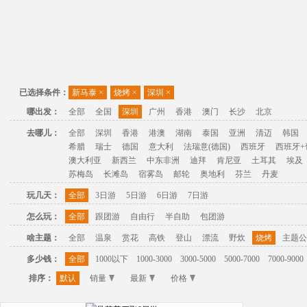
已选择条件：
新马泰
×
烧烤
×
深圳
×
哪出发：
全部
全国
深圳
广州
香港
澳门
长沙
北京
去哪儿：
全部
深圳
香港
港澳
湖南
泰国
亚洲
清迈
韩国
希腊
瑞士
德国
意大利
法瑞意(德国)
西班牙
西班牙+
澳大利亚
新西兰
中东非洲
迪拜
肯尼亚
土耳其
埃及
苏梅岛
长滩岛
宿雾岛
邮轮
奥地利
芬兰
丹麦
玩几天：
全部
3日游
5日游
6日游
7日游
怎么玩：
全部
跟团游
自由行
半自助
包团游
啥主题：
全部
温泉
赏花
高铁
登山
漂流
野炊
烧烤
主题公
多少钱：
全部
1000以下
1000-3000
3000-5000
5000-7000
7000-9000
排序：
默认
销量
最新
价格