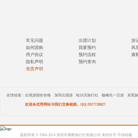
常见问题
出团计划
游
如何团购
我要预约
风
用户协议
预约流程
康
隐私声明
预约查询
免责声明
友情链接：
出境游报价价格
深圳出国游
哈尔滨旅行社
杨梅坑一日游
东莞
欢迎各优秀网站与我们交换链接。QQ:1927720827
版权所有 © 1984-2014 深圳市康辉旅行社有限公司 未经许可 不得转载