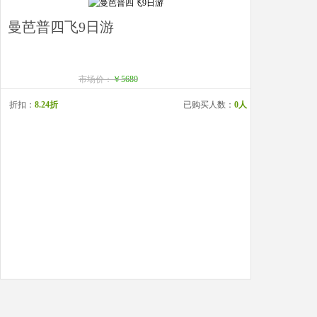
曼芭普四飞9日游
市场价：
￥5680
折扣：
8.24折
已购买人数：
0人