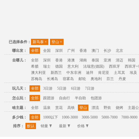
已选择条件：
新马泰
×
登山
×
哪出发：
全部
全国
深圳
广州
香港
澳门
长沙
北京
去哪儿：
全部
深圳
香港
港澳
湖南
泰国
亚洲
清迈
韩国
希腊
瑞士
德国
意大利
法瑞意(德国)
西班牙
西班牙+
澳大利亚
新西兰
中东非洲
迪拜
肯尼亚
土耳其
埃及
苏梅岛
长滩岛
宿雾岛
邮轮
奥地利
芬兰
丹麦
玩几天：
全部
3日游
5日游
6日游
7日游
怎么玩：
全部
跟团游
自由行
半自助
包团游
啥主题：
全部
温泉
赏花
高铁
登山
漂流
野炊
烧烤
主题公
多少钱：
全部
1000以下
1000-3000
3000-5000
5000-7000
7000-9000
排序：
默认
销量
最新
价格