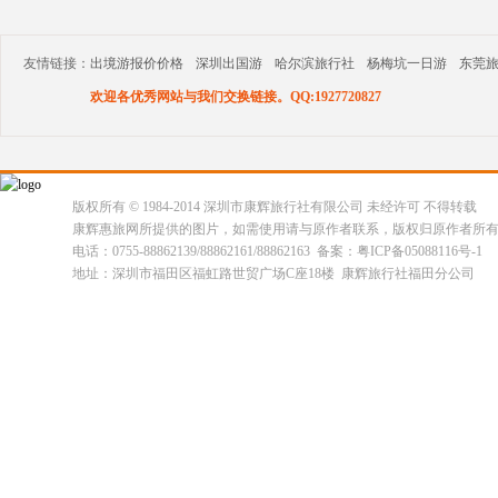
友情链接：
出境游报价价格
深圳出国游
哈尔滨旅行社
杨梅坑一日游
东莞
欢迎各优秀网站与我们交换链接。QQ:1927720827
版权所有 © 1984-2014 深圳市康辉旅行社有限公司 未经许可 不得转载
康辉惠旅网所提供的图片，如需使用请与原作者联系，版权归原作者所
电话：0755-88862139/88862161/88862163 备案：粤ICP备05088116号-1
地址：深圳市福田区福虹路世贸广场C座18楼 康辉旅行社福田分公司