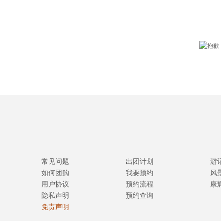
常见问题
出团计划
游
如何团购
我要预约
风
用户协议
预约流程
康
隐私声明
预约查询
免责声明