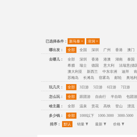
已选择条件：
新马泰
×
溶洞
×
哪出发：
全部
全国
深圳
广州
香港
澳门
去哪儿：
全部
深圳
香港
港澳
湖南
泰国
希腊
瑞士
德国
意大利
法瑞意(德国
澳大利亚
新西兰
中东非洲
迪拜
苏梅岛
长滩岛
宿雾岛
邮轮
奥地
玩几天：
全部
3日游
5日游
6日游
7日游
怎么玩：
全部
跟团游
自由行
半自助
包团
啥主题：
全部
温泉
赏花
高铁
登山
漂流
多少钱：
全部
1000以下
1000-3000
3000-5000
排序：
默认
销量
最新
价格