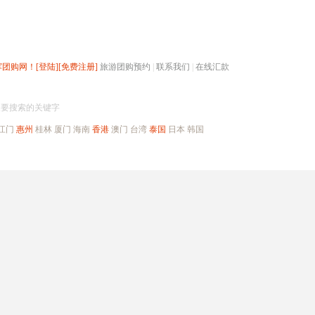
辉团购网！
[登陆]
[免费注册]
旅游团购预约
|
联系我们
|
在线汇款
搜团购
入要搜索的关键字
江门
惠州
桂林
厦门
海南
香港
澳门
台湾
泰国
日本
韩国
出境旅游
自驾游
高端海岛
公司旅游