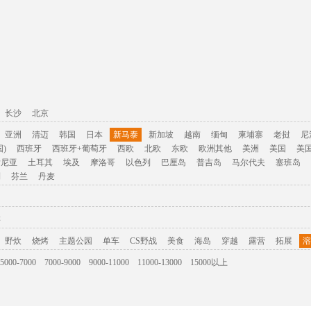
长沙
北京
亚洲
清迈
韩国
日本
新马泰
新加坡
越南
缅甸
柬埔寨
老挝
尼
)
西班牙
西班牙+葡萄牙
西欧
北欧
东欧
欧洲其他
美洲
美国
美
肯尼亚
土耳其
埃及
摩洛哥
以色列
巴厘岛
普吉岛
马尔代夫
塞班岛
利
芬兰
丹麦
游
野炊
烧烤
主题公园
单车
CS野战
美食
海岛
穿越
露营
拓展
溶
5000-7000
7000-9000
9000-11000
11000-13000
15000以上