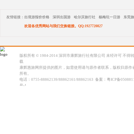
友情链接：
出境游报价价格
深圳出国游
哈尔滨旅行社
杨梅坑一日游
东莞
欢迎各优秀网站与我们交换链接。QQ:1927720827
版权所有 © 1984-2014 深圳市康辉旅行社有限公司 未经许可 不得
载
康辉惠旅网所提供的图片，如需使用请与原作者联系，版权归原作
所有。
电话：0755-88862139/88862161/88862163 备案：粤ICP备050881
号-1
地址：深圳市福田区福虹路世贸广场C座18楼 康辉旅行社福田分公