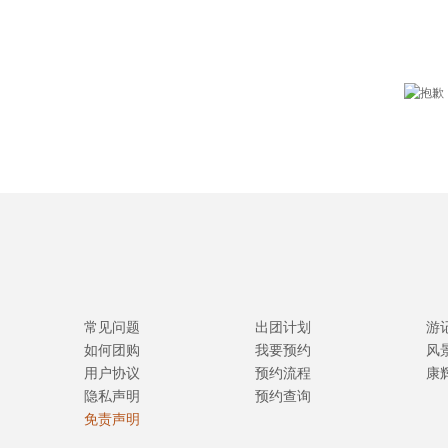
常见问题
出团计划
游
如何团购
我要预约
风
用户协议
预约流程
康
隐私声明
预约查询
免责声明