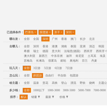
已选择条件：
巴厘岛
×
跟团游
×
亲子
×
深圳
×
哪出发：
全部
全国
深圳
广州
香港
澳门
长沙
北京
去哪儿：
全部
深圳
香港
港澳
湖南
泰国
亚洲
清迈
韩国
希腊
瑞士
德国
意大利
法瑞意(德国)
西班牙
西班牙+
澳大利亚
新西兰
中东非洲
迪拜
肯尼亚
土耳其
埃及
苏梅岛
长滩岛
宿雾岛
邮轮
奥地利
芬兰
丹麦
玩几天：
全部
3日游
5日游
6日游
7日游
怎么玩：
全部
跟团游
自由行
半自助
包团游
啥主题：
全部
温泉
赏花
高铁
登山
漂流
野炊
烧烤
主题公
多少钱：
全部
1000以下
1000-3000
3000-5000
5000-7000
7000-9000
排序：
默认
销量
最新
价格