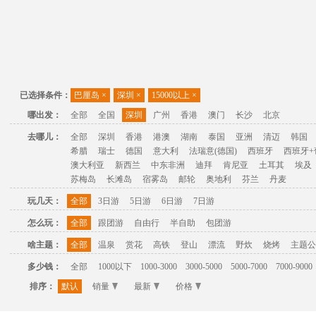
已选择条件：
巴厘岛
×
深圳
×
15000以上
×
哪出发：
全部
全国
深圳
广州
香港
澳门
长沙
北京
去哪儿：
全部
深圳
香港
港澳
湖南
泰国
亚洲
清迈
韩国
希腊
瑞士
德国
意大利
法瑞意(德国)
西班牙
西班牙+
澳大利亚
新西兰
中东非洲
迪拜
肯尼亚
土耳其
埃及
苏梅岛
长滩岛
宿雾岛
邮轮
奥地利
芬兰
丹麦
玩几天：
全部
3日游
5日游
6日游
7日游
怎么玩：
全部
跟团游
自由行
半自助
包团游
啥主题：
全部
温泉
赏花
高铁
登山
漂流
野炊
烧烤
主题公
多少钱：
全部
1000以下
1000-3000
3000-5000
5000-7000
7000-9000
排序：
默认
销量
最新
价格