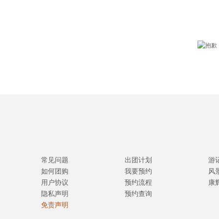
常见问题
出团计划
游
如何团购
我要预约
风
用户协议
预约流程
康
隐私声明
预约查询
免责声明