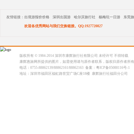
友情链接：
出境游报价价格
深圳出国游
哈尔滨旅行社
杨梅坑一日游
东莞
欢迎各优秀网站与我们交换链接。QQ:1927720827
版权所有 © 1984-2014 深圳市康辉旅行社有限公司 未经许可 不得转载
康辉惠旅网所提供的图片，如需使用请与原作者联系，版权归原作者所
电话：0755-88862139/88862161/88862163 备案：粤ICP备05088116号-1
地址：深圳市福田区福虹路世贸广场C座18楼 康辉旅行社福田分公司