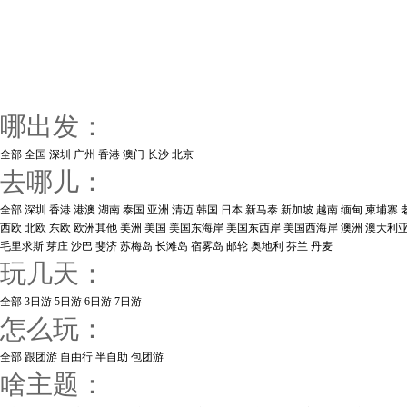
哪出发：
全部
全国
深圳
广州
香港
澳门
长沙
北京
去哪儿：
全部
深圳
香港
港澳
湖南
泰国
亚洲
清迈
韩国
日本
新马泰
新加坡
越南
缅甸
柬埔寨
西欧
北欧
东欧
欧洲其他
美洲
美国
美国东海岸
美国东西岸
美国西海岸
澳洲
澳大利
毛里求斯
芽庄
沙巴
斐济
苏梅岛
长滩岛
宿雾岛
邮轮
奥地利
芬兰
丹麦
玩几天：
全部
3日游
5日游
6日游
7日游
怎么玩：
全部
跟团游
自由行
半自助
包团游
啥主题：