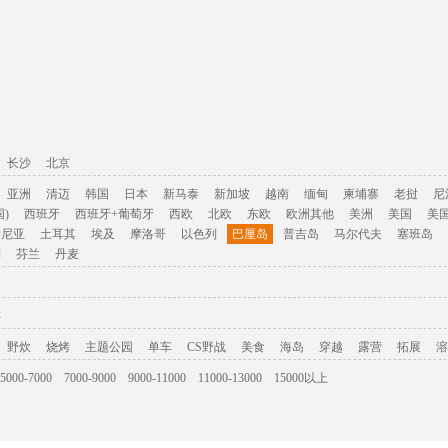
长沙
北京
亚洲
清迈
韩国
日本
新马泰
新加坡
越南
缅甸
柬埔寨
老挝
尼
)
西班牙
西班牙+葡萄牙
西欧
北欧
东欧
欧洲其他
美洲
美国
美
肯尼亚
土耳其
埃及
摩洛哥
以色列
巴厘岛
普吉岛
马尔代夫
塞班岛
利
芬兰
丹麦
游
野炊
烧烤
主题公园
单车
CS野战
美食
海岛
穿越
露营
拓展
溶
5000-7000
7000-9000
9000-11000
11000-13000
15000以上