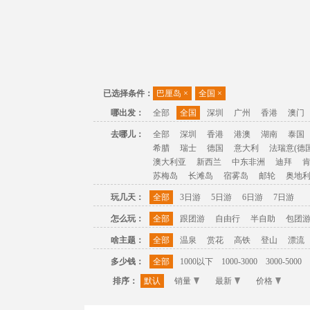
已选择条件：
巴厘岛
×
全国
×
哪出发：
全部
全国
深圳
广州
香港
澳门
去哪儿：
全部
深圳
香港
港澳
湖南
泰国
希腊
瑞士
德国
意大利
法瑞意(德国
澳大利亚
新西兰
中东非洲
迪拜
苏梅岛
长滩岛
宿雾岛
邮轮
奥地
玩几天：
全部
3日游
5日游
6日游
7日游
怎么玩：
全部
跟团游
自由行
半自助
包团
啥主题：
全部
温泉
赏花
高铁
登山
漂流
多少钱：
全部
1000以下
1000-3000
3000-5000
排序：
默认
销量
最新
价格