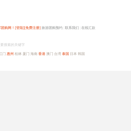
辉团购网！
[登陆]
[免费注册]
旅游团购预约
|
联系我们
|
在线汇款
搜团购
入要搜索的关键字
江门
惠州
桂林
厦门
海南
香港
澳门
台湾
泰国
日本
韩国
出境旅游
自驾游
高端海岛
公司旅游