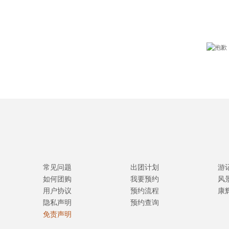
常见问题
出团计划
游
如何团购
我要预约
风
用户协议
预约流程
康
隐私声明
预约查询
免责声明