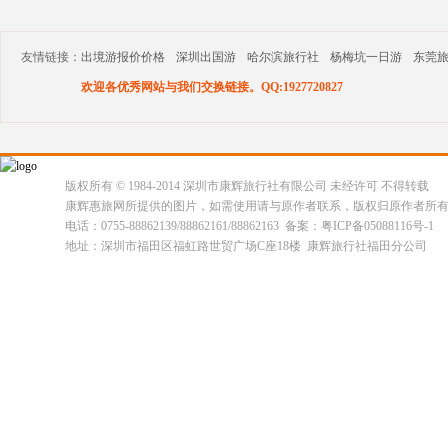
友情链接：
出境游报价价格
深圳出国游
哈尔滨旅行社
杨梅坑一日游
东莞
欢迎各优秀网站与我们交换链接。QQ:1927720827
版权所有 © 1984-2014 深圳市康辉旅行社有限公司 未经许可 不得转载
康辉惠旅网所提供的图片，如需使用请与原作者联系，版权归原作者所
电话：0755-88862139/88862161/88862163 备案：粤ICP备05088116号-1
地址：深圳市福田区福虹路世贸广场C座18楼 康辉旅行社福田分公司