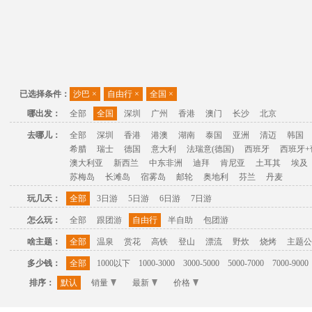
已选择条件：
沙巴
×
自由行
×
全国
×
哪出发：
全部
全国
深圳
广州
香港
澳门
长沙
北京
去哪儿：
全部
深圳
香港
港澳
湖南
泰国
亚洲
清迈
韩国
希腊
瑞士
德国
意大利
法瑞意(德国)
西班牙
西班牙+
澳大利亚
新西兰
中东非洲
迪拜
肯尼亚
土耳其
埃及
苏梅岛
长滩岛
宿雾岛
邮轮
奥地利
芬兰
丹麦
玩几天：
全部
3日游
5日游
6日游
7日游
怎么玩：
全部
跟团游
自由行
半自助
包团游
啥主题：
全部
温泉
赏花
高铁
登山
漂流
野炊
烧烤
主题公
多少钱：
全部
1000以下
1000-3000
3000-5000
5000-7000
7000-9000
排序：
默认
销量
最新
价格