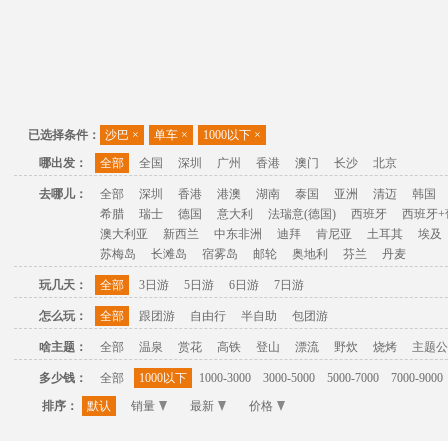
已选择条件：
沙巴
×
单车
×
1000以下
×
哪出发：
全部
全国
深圳
广州
香港
澳门
长沙
北京
去哪儿：
全部
深圳
香港
港澳
湖南
泰国
亚洲
清迈
韩国
希腊
瑞士
德国
意大利
法瑞意(德国)
西班牙
西班牙+
澳大利亚
新西兰
中东非洲
迪拜
肯尼亚
土耳其
埃及
苏梅岛
长滩岛
宿雾岛
邮轮
奥地利
芬兰
丹麦
玩几天：
全部
3日游
5日游
6日游
7日游
怎么玩：
全部
跟团游
自由行
半自助
包团游
啥主题：
全部
温泉
赏花
高铁
登山
漂流
野炊
烧烤
主题公
多少钱：
全部
1000以下
1000-3000
3000-5000
5000-7000
7000-9000
排序：
默认
销量
最新
价格