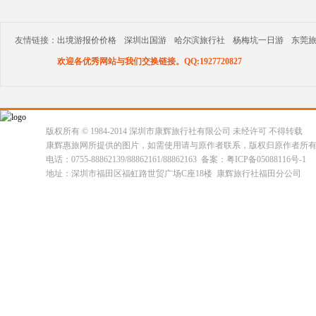
友情链接：
出境游报价价格
深圳出国游
哈尔滨旅行社
杨梅坑一日游
东莞
欢迎各优秀网站与我们交换链接。QQ:1927720827
版权所有 © 1984-2014 深圳市康辉旅行社有限公司 未经许可 不得转载
康辉惠旅网所提供的图片，如需使用请与原作者联系，版权归原作者所
电话：0755-88862139/88862161/88862163 备案：粤ICP备05088116号-1
地址：深圳市福田区福虹路世贸广场C座18楼 康辉旅行社福田分公司