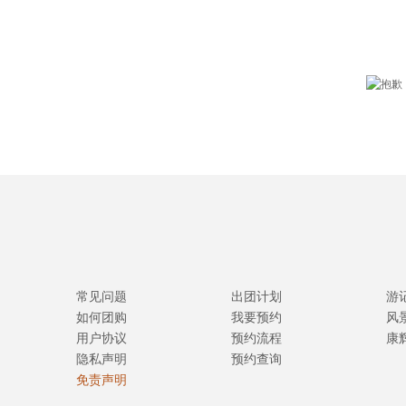
常见问题
出团计划
游
如何团购
我要预约
风
用户协议
预约流程
康
隐私声明
预约查询
免责声明