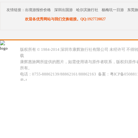
友情链接：
出境游报价价格
深圳出国游
哈尔滨旅行社
杨梅坑一日游
东莞
欢迎各优秀网站与我们交换链接。QQ:1927720827
版权所有 © 1984-2014 深圳市康辉旅行社有限公司 未经许可 不得
载
康辉惠旅网所提供的图片，如需使用请与原作者联系，版权归原作
所有。
电话：0755-88862139/88862161/88862163 备案：粤ICP备050881
号-1
地址：深圳市福田区福虹路世贸广场C座18楼 康辉旅行社福田分公