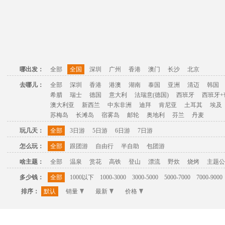
哪出发：
全部
全国
深圳
广州
香港
澳门
长沙
北京
去哪儿：
全部
深圳
香港
港澳
湖南
泰国
亚洲
清迈
韩国
希腊
瑞士
德国
意大利
法瑞意(德国)
西班牙
西班牙+
澳大利亚
新西兰
中东非洲
迪拜
肯尼亚
土耳其
埃及
苏梅岛
长滩岛
宿雾岛
邮轮
奥地利
芬兰
丹麦
玩几天：
全部
3日游
5日游
6日游
7日游
怎么玩：
全部
跟团游
自由行
半自助
包团游
啥主题：
全部
温泉
赏花
高铁
登山
漂流
野炊
烧烤
主题公
多少钱：
全部
1000以下
1000-3000
3000-5000
5000-7000
7000-9000
排序：
默认
销量
最新
价格