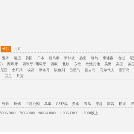
长沙
北京
亚洲
清迈
韩国
日本
新马泰
新加坡
越南
缅甸
柬埔寨
老挝
尼
)
西班牙
西班牙+葡萄牙
西欧
北欧
东欧
欧洲其他
美洲
美国
美
肯尼亚
土耳其
埃及
摩洛哥
以色列
巴厘岛
普吉岛
马尔代夫
塞班岛
利
芬兰
丹麦
游
野炊
烧烤
主题公园
单车
CS野战
美食
海岛
穿越
露营
拓展
溶
5000-7000
7000-9000
9000-11000
11000-13000
15000以上