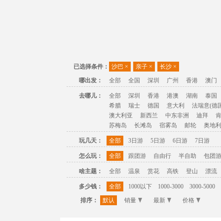
已选择条件：
沙巴
×
亲子
×
长沙
×
哪出发：
全部
全国
深圳
广州
香港
澳门
去哪儿：
全部
深圳
香港
港澳
湖南
泰国
希腊
瑞士
德国
意大利
法瑞意(德国
澳大利亚
新西兰
中东非洲
迪拜
苏梅岛
长滩岛
宿雾岛
邮轮
奥地
玩几天：
全部
3日游
5日游
6日游
7日游
怎么玩：
全部
跟团游
自由行
半自助
包团
啥主题：
全部
温泉
赏花
高铁
登山
漂流
多少钱：
全部
1000以下
1000-3000
3000-5000
排序：
默认
销量
最新
价格