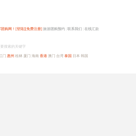
辉团购网！
[登陆]
[免费注册]
旅游团购预约
|
联系我们
|
在线汇款
搜团购
入要搜索的关键字
江门
惠州
桂林
厦门
海南
香港
澳门
台湾
泰国
日本
韩国
出境旅游
自驾游
高端海岛
公司旅游