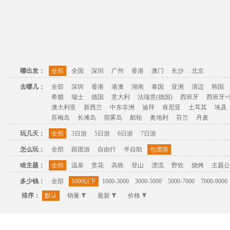
哪出发：
全部
全国
深圳
广州
香港
澳门
长沙
北京
去哪儿：
全部
深圳
香港
港澳
湖南
泰国
亚洲
清迈
韩国
希腊
瑞士
德国
意大利
法瑞意(德国)
西班牙
西班牙+
澳大利亚
新西兰
中东非洲
迪拜
肯尼亚
土耳其
埃及
苏梅岛
长滩岛
宿雾岛
邮轮
奥地利
芬兰
丹麦
玩几天：
全部
3日游
5日游
6日游
7日游
怎么玩：
全部
跟团游
自由行
半自助
包团游
啥主题：
全部
温泉
赏花
高铁
登山
漂流
野炊
烧烤
主题公
多少钱：
全部
1000以下
1000-3000
3000-5000
5000-7000
7000-9000
排序：
默认
销量
最新
价格