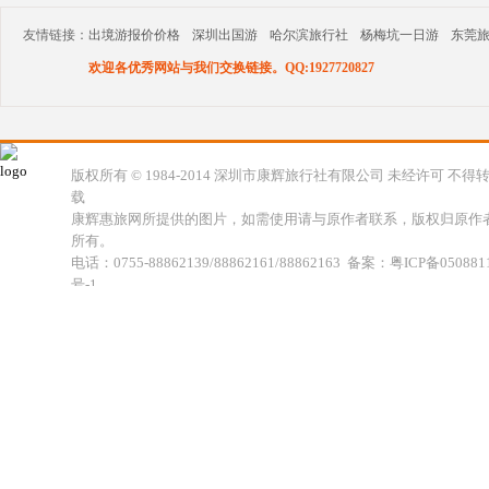
友情链接：
出境游报价价格
深圳出国游
哈尔滨旅行社
杨梅坑一日游
东莞
欢迎各优秀网站与我们交换链接。QQ:1927720827
版权所有 © 1984-2014 深圳市康辉旅行社有限公司 未经许可 不得
载
康辉惠旅网所提供的图片，如需使用请与原作者联系，版权归原作
所有。
电话：0755-88862139/88862161/88862163 备案：粤ICP备050881
号-1
地址：深圳市福田区福虹路世贸广场C座18楼 康辉旅行社福田分公