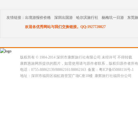
友情链接：
出境游报价价格
深圳出国游
哈尔滨旅行社
杨梅坑一日游
东莞
欢迎各优秀网站与我们交换链接。QQ:1927720827
版权所有 © 1984-2014 深圳市康辉旅行社有限公司 未经许可 不得转载
康辉惠旅网所提供的图片，如需使用请与原作者联系，版权归原作者所
电话：0755-88862139/88862161/88862163 备案：粤ICP备05088116号-1
地址：深圳市福田区福虹路世贸广场C座18楼 康辉旅行社福田分公司