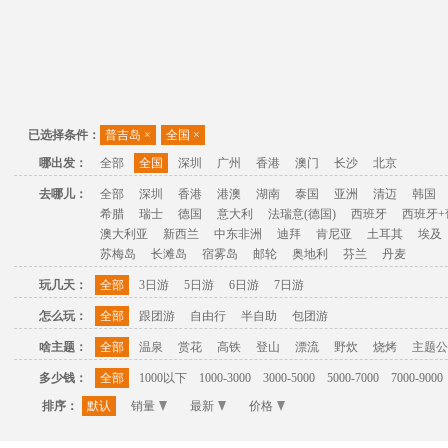
已选择条件：
普吉岛
×
全国
×
哪出发：
全部
全国
深圳
广州
香港
澳门
长沙
北京
去哪儿：
全部
深圳
香港
港澳
湖南
泰国
亚洲
清迈
韩国
希腊
瑞士
德国
意大利
法瑞意(德国)
西班牙
西班牙+
澳大利亚
新西兰
中东非洲
迪拜
肯尼亚
土耳其
埃及
苏梅岛
长滩岛
宿雾岛
邮轮
奥地利
芬兰
丹麦
玩几天：
全部
3日游
5日游
6日游
7日游
怎么玩：
全部
跟团游
自由行
半自助
包团游
啥主题：
全部
温泉
赏花
高铁
登山
漂流
野炊
烧烤
主题公
多少钱：
全部
1000以下
1000-3000
3000-5000
5000-7000
7000-9000
排序：
默认
销量
最新
价格