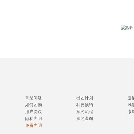
常见问题
出团计划
游
如何团购
我要预约
风
用户协议
预约流程
康
隐私声明
预约查询
免责声明