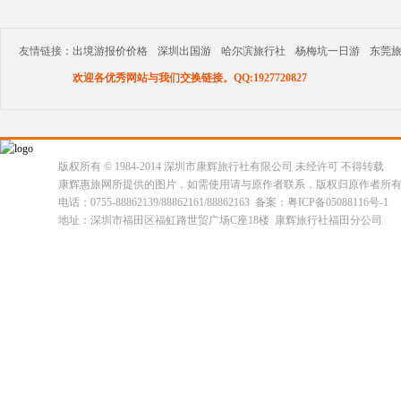
友情链接：
出境游报价价格
深圳出国游
哈尔滨旅行社
杨梅坑一日游
东莞
欢迎各优秀网站与我们交换链接。QQ:1927720827
版权所有 © 1984-2014 深圳市康辉旅行社有限公司 未经许可 不得转载
康辉惠旅网所提供的图片，如需使用请与原作者联系，版权归原作者所
电话：0755-88862139/88862161/88862163 备案：粤ICP备05088116号-1
地址：深圳市福田区福虹路世贸广场C座18楼 康辉旅行社福田分公司