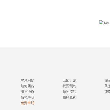
常见问题
出团计划
游
如何团购
我要预约
风
用户协议
预约流程
康
隐私声明
预约查询
免责声明