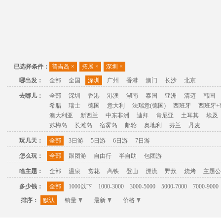
已选择条件：
普吉岛
×
拓展
×
深圳
×
哪出发：
全部
全国
深圳
广州
香港
澳门
长沙
北京
去哪儿：
全部
深圳
香港
港澳
湖南
泰国
亚洲
清迈
韩国
希腊
瑞士
德国
意大利
法瑞意(德国)
西班牙
西班牙+
澳大利亚
新西兰
中东非洲
迪拜
肯尼亚
土耳其
埃及
苏梅岛
长滩岛
宿雾岛
邮轮
奥地利
芬兰
丹麦
玩几天：
全部
3日游
5日游
6日游
7日游
怎么玩：
全部
跟团游
自由行
半自助
包团游
啥主题：
全部
温泉
赏花
高铁
登山
漂流
野炊
烧烤
主题公
多少钱：
全部
1000以下
1000-3000
3000-5000
5000-7000
7000-9000
排序：
默认
销量
最新
价格