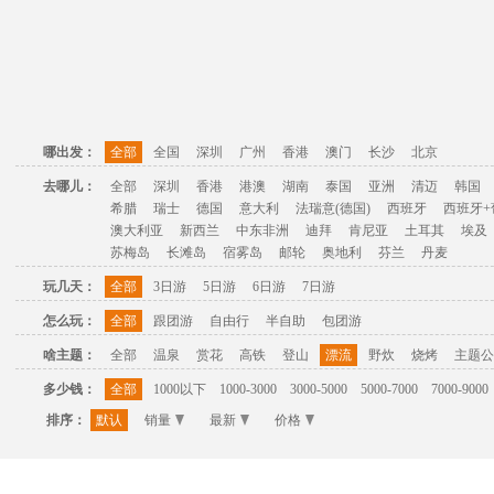
哪出发：
全部
全国
深圳
广州
香港
澳门
长沙
北京
去哪儿：
全部
深圳
香港
港澳
湖南
泰国
亚洲
清迈
韩国
希腊
瑞士
德国
意大利
法瑞意(德国)
西班牙
西班牙+
澳大利亚
新西兰
中东非洲
迪拜
肯尼亚
土耳其
埃及
苏梅岛
长滩岛
宿雾岛
邮轮
奥地利
芬兰
丹麦
玩几天：
全部
3日游
5日游
6日游
7日游
怎么玩：
全部
跟团游
自由行
半自助
包团游
啥主题：
全部
温泉
赏花
高铁
登山
漂流
野炊
烧烤
主题公
多少钱：
全部
1000以下
1000-3000
3000-5000
5000-7000
7000-9000
排序：
默认
销量
最新
价格