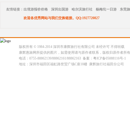
友情链接：
出境游报价价格
深圳出国游
哈尔滨旅行社
杨梅坑一日游
东莞
欢迎各优秀网站与我们交换链接。QQ:1927720827
版权所有 © 1984-2014 深圳市康辉旅行社有限公司 未经许可 不得转载
康辉惠旅网所提供的图片，如需使用请与原作者联系，版权归原作者所
电话：0755-88862139/88862161/88862163 备案：粤ICP备05088116号-1
地址：深圳市福田区福虹路世贸广场C座18楼 康辉旅行社福田分公司