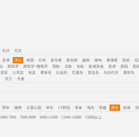
长沙
北京
亚洲
清迈
韩国
日本
新马泰
新加坡
越南
缅甸
柬埔寨
老挝
尼
)
西班牙
西班牙+葡萄牙
西欧
北欧
东欧
欧洲其他
美洲
美国
美
肯尼亚
土耳其
埃及
摩洛哥
以色列
巴厘岛
普吉岛
马尔代夫
塞班岛
利
芬兰
丹麦
游
野炊
烧烤
主题公园
单车
CS野战
美食
海岛
穿越
露营
拓展
溶
5000-7000
7000-9000
9000-11000
11000-13000
15000以上