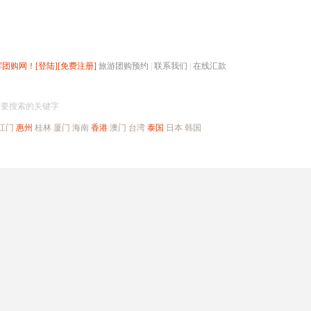
辉团购网！
[登陆]
[免费注册]
旅游团购预约
|
联系我们
|
在线汇款
搜团购
入要搜索的关键字
江门
惠州
桂林
厦门
海南
香港
澳门
台湾
泰国
日本
韩国
出境旅游
自驾游
高端海岛
公司旅游