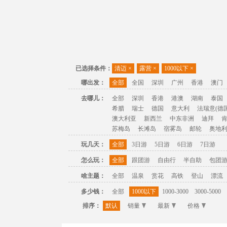
已选择条件：
清迈
×
露营
×
1000以下
×
哪出发：
全部
全国
深圳
广州
香港
澳门
去哪儿：
全部
深圳
香港
港澳
湖南
泰国
希腊
瑞士
德国
意大利
法瑞意(德国
澳大利亚
新西兰
中东非洲
迪拜
苏梅岛
长滩岛
宿雾岛
邮轮
奥地
玩几天：
全部
3日游
5日游
6日游
7日游
怎么玩：
全部
跟团游
自由行
半自助
包团
啥主题：
全部
温泉
赏花
高铁
登山
漂流
多少钱：
全部
1000以下
1000-3000
3000-5000
排序：
默认
销量
最新
价格