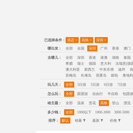
已选择条件：
清迈
×
高铁
×
深圳
×
哪出发：
全部
全国
深圳
广州
香港
澳门
去哪儿：
全部
深圳
香港
港澳
湖南
泰国
希腊
瑞士
德国
意大利
法瑞意(德国
澳大利亚
新西兰
中东非洲
迪拜
苏梅岛
长滩岛
宿雾岛
邮轮
奥地
玩几天：
全部
3日游
5日游
6日游
7日游
怎么玩：
全部
跟团游
自由行
半自助
包团
啥主题：
全部
温泉
赏花
高铁
登山
漂流
多少钱：
全部
1000以下
1000-3000
3000-5000
排序：
默认
销量
最新
价格