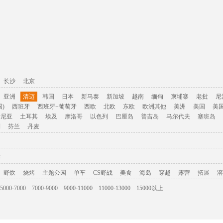
长沙
北京
亚洲
清迈
韩国
日本
新马泰
新加坡
越南
缅甸
柬埔寨
老挝
尼
)
西班牙
西班牙+葡萄牙
西欧
北欧
东欧
欧洲其他
美洲
美国
美
肯尼亚
土耳其
埃及
摩洛哥
以色列
巴厘岛
普吉岛
马尔代夫
塞班岛
利
芬兰
丹麦
游
野炊
烧烤
主题公园
单车
CS野战
美食
海岛
穿越
露营
拓展
溶
5000-7000
7000-9000
9000-11000
11000-13000
15000以上