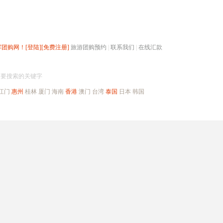
辉团购网！
[登陆]
[免费注册]
旅游团购预约
|
联系我们
|
在线汇款
搜团购
入要搜索的关键字
江门
惠州
桂林
厦门
海南
香港
澳门
台湾
泰国
日本
韩国
出境旅游
自驾游
高端海岛
公司旅游