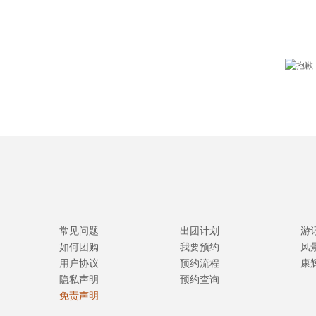
常见问题
出团计划
游
如何团购
我要预约
风
用户协议
预约流程
康
隐私声明
预约查询
免责声明