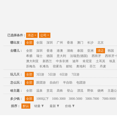
已选择条件：
清迈
×
公司
×
哪出发：
全部
全国
深圳
广州
香港
澳门
长沙
北京
去哪儿：
全部
深圳
香港
港澳
湖南
泰国
亚洲
清迈
韩国
希腊
瑞士
德国
意大利
法瑞意(德国)
西班牙
西班牙+
澳大利亚
新西兰
中东非洲
迪拜
肯尼亚
土耳其
埃及
苏梅岛
长滩岛
宿雾岛
邮轮
奥地利
芬兰
丹麦
玩几天：
全部
3日游
5日游
6日游
7日游
怎么玩：
全部
跟团游
自由行
半自助
包团游
啥主题：
全部
温泉
赏花
高铁
登山
漂流
野炊
烧烤
主题公
多少钱：
全部
1000以下
1000-3000
3000-5000
5000-7000
7000-9000
排序：
默认
销量
最新
价格