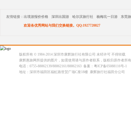
友情链接：
出境游报价价格
深圳出国游
哈尔滨旅行社
杨梅坑一日游
东莞
欢迎各优秀网站与我们交换链接。QQ:1927720827
版权所有 © 1984-2014 深圳市康辉旅行社有限公司 未经许可 不得转载
康辉惠旅网所提供的图片，如需使用请与原作者联系，版权归原作者所
电话：0755-88862139/88862161/88862163 备案：粤ICP备05088116号-1
地址：深圳市福田区福虹路世贸广场C座18楼 康辉旅行社福田分公司