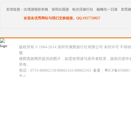
友情链接：
出境游报价价格
深圳出国游
哈尔滨旅行社
杨梅坑一日游
东莞
欢迎各优秀网站与我们交换链接。QQ:1927720827
版权所有 © 1984-2014 深圳市康辉旅行社有限公司 未经许可 不得
载
康辉惠旅网所提供的图片，如需使用请与原作者联系，版权归原作
所有。
电话：0755-88862139/88862161/88862163 备案：粤ICP备050881
号-1
地址：深圳市福田区福虹路世贸广场C座18楼 康辉旅行社福田分公