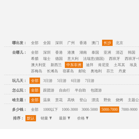
哪出发：
全部
全国
深圳
广州
香港
澳门
长沙
北京
去哪儿：
全部
深圳
香港
港澳
湖南
泰国
亚洲
清迈
韩国
希腊
瑞士
德国
意大利
法瑞意(德国)
西班牙
西班牙+
澳大利亚
新西兰
中东非洲
迪拜
肯尼亚
土耳其
埃及
苏梅岛
长滩岛
宿雾岛
邮轮
奥地利
芬兰
丹麦
玩几天：
全部
3日游
5日游
6日游
7日游
怎么玩：
全部
跟团游
自由行
半自助
包团游
啥主题：
全部
温泉
赏花
高铁
登山
漂流
野炊
烧烤
主题公
多少钱：
全部
1000以下
1000-3000
3000-5000
5000-7000
7000-9000
排序：
默认
销量
最新
价格