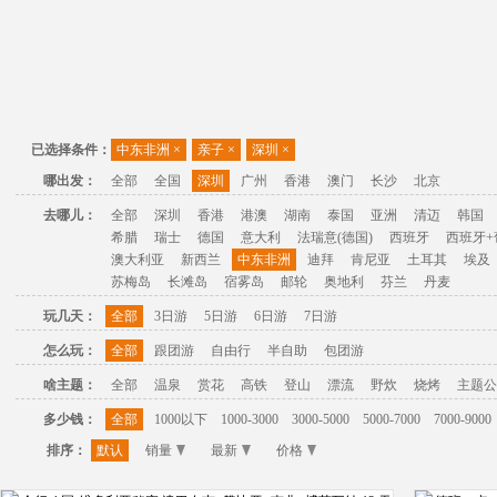
已选择条件：
中东非洲
×
亲子
×
深圳
×
哪出发：
全部
全国
深圳
广州
香港
澳门
长沙
北京
去哪儿：
全部
深圳
香港
港澳
湖南
泰国
亚洲
清迈
韩国
希腊
瑞士
德国
意大利
法瑞意(德国)
西班牙
西班牙+
澳大利亚
新西兰
中东非洲
迪拜
肯尼亚
土耳其
埃及
苏梅岛
长滩岛
宿雾岛
邮轮
奥地利
芬兰
丹麦
玩几天：
全部
3日游
5日游
6日游
7日游
怎么玩：
全部
跟团游
自由行
半自助
包团游
啥主题：
全部
温泉
赏花
高铁
登山
漂流
野炊
烧烤
主题公
多少钱：
全部
1000以下
1000-3000
3000-5000
5000-7000
7000-9000
排序：
默认
销量
最新
价格