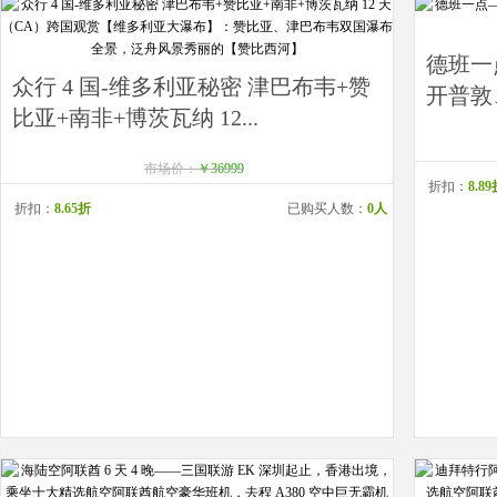
德班一
众行 4 国-维多利亚秘密 津巴布韦+赞
开普敦
比亚+南非+博茨瓦纳 12...
市场价：
￥36999
折扣：
8.8
折扣：
8.65折
已购买人数：
0人