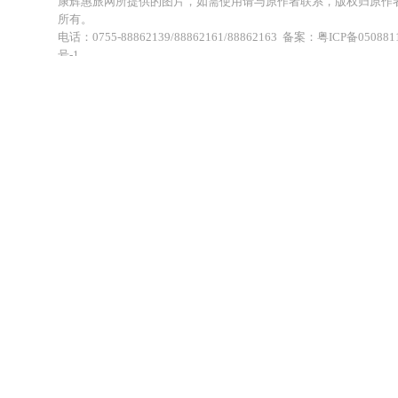
康辉惠旅网所提供的图片，如需使用请与原作者联系，版权归原作
所有。
电话：0755-88862139/88862161/88862163 备案：粤ICP备050881
号-1
地址：深圳市福田区福虹路世贸广场C座18楼 康辉旅行社福田分公