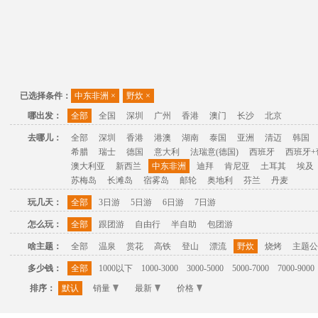
已选择条件：
中东非洲
×
野炊
×
哪出发：
全部
全国
深圳
广州
香港
澳门
长沙
北京
去哪儿：
全部
深圳
香港
港澳
湖南
泰国
亚洲
清迈
韩国
希腊
瑞士
德国
意大利
法瑞意(德国)
西班牙
西班牙+
澳大利亚
新西兰
中东非洲
迪拜
肯尼亚
土耳其
埃及
苏梅岛
长滩岛
宿雾岛
邮轮
奥地利
芬兰
丹麦
玩几天：
全部
3日游
5日游
6日游
7日游
怎么玩：
全部
跟团游
自由行
半自助
包团游
啥主题：
全部
温泉
赏花
高铁
登山
漂流
野炊
烧烤
主题公
多少钱：
全部
1000以下
1000-3000
3000-5000
5000-7000
7000-9000
排序：
默认
销量
最新
价格