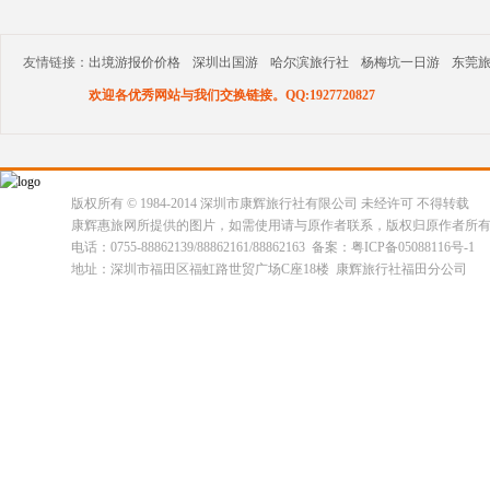
友情链接：
出境游报价价格
深圳出国游
哈尔滨旅行社
杨梅坑一日游
东莞
欢迎各优秀网站与我们交换链接。QQ:1927720827
版权所有 © 1984-2014 深圳市康辉旅行社有限公司 未经许可 不得转载
康辉惠旅网所提供的图片，如需使用请与原作者联系，版权归原作者所
电话：0755-88862139/88862161/88862163 备案：粤ICP备05088116号-1
地址：深圳市福田区福虹路世贸广场C座18楼 康辉旅行社福田分公司