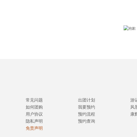
常见问题
出团计划
游
如何团购
我要预约
风
用户协议
预约流程
康
隐私声明
预约查询
免责声明