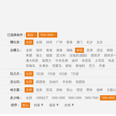
已选择条件：
泰国
×
7000-9000
×
哪出发：
全部
全国
深圳
广州
香港
澳门
长沙
北京
去哪儿：
全部
深圳
香港
港澳
湖南
泰国
亚洲
清迈
韩国
希腊
瑞士
德国
意大利
法瑞意(德国)
西班牙
西班牙+
澳大利亚
新西兰
中东非洲
迪拜
肯尼亚
土耳其
埃及
苏梅岛
长滩岛
宿雾岛
邮轮
奥地利
芬兰
丹麦
玩几天：
全部
3日游
5日游
6日游
7日游
怎么玩：
全部
跟团游
自由行
半自助
包团游
啥主题：
全部
温泉
赏花
高铁
登山
漂流
野炊
烧烤
主题公
多少钱：
全部
1000以下
1000-3000
3000-5000
5000-7000
7000-9000
排序：
默认
销量
最新
价格