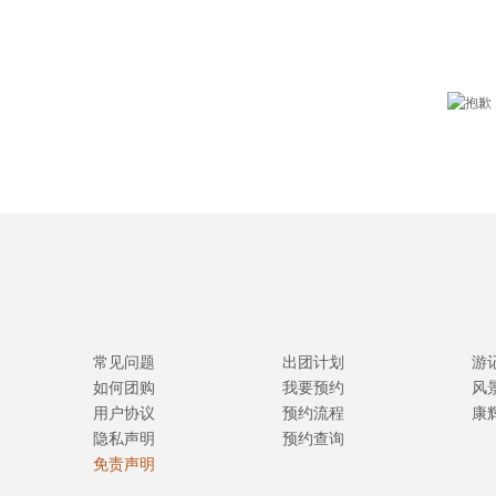
常见问题
出团计划
游
如何团购
我要预约
风
用户协议
预约流程
康
隐私声明
预约查询
免责声明