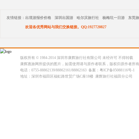
友情链接：
出境游报价价格
深圳出国游
哈尔滨旅行社
杨梅坑一日游
东莞
欢迎各优秀网站与我们交换链接。QQ:1927720827
版权所有 © 1984-2014 深圳市康辉旅行社有限公司 未经许可 不得转载
康辉惠旅网所提供的图片，如需使用请与原作者联系，版权归原作者所
电话：0755-88862139/88862161/88862163 备案：粤ICP备05088116号-1
地址：深圳市福田区福虹路世贸广场C座18楼 康辉旅行社福田分公司