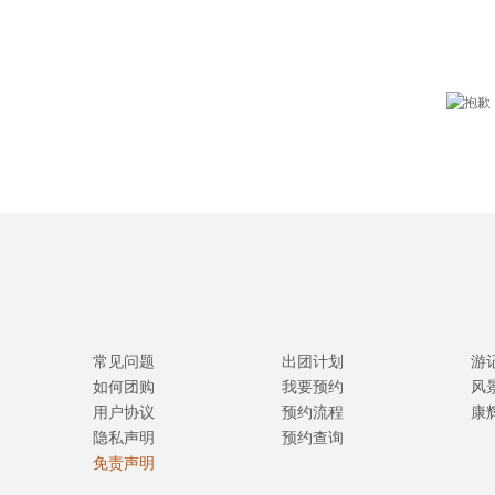
常见问题
出团计划
游
如何团购
我要预约
风
用户协议
预约流程
康
隐私声明
预约查询
免责声明