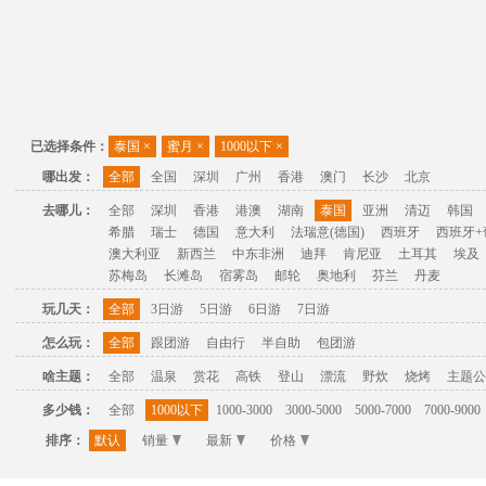
已选择条件：
泰国
×
蜜月
×
1000以下
×
哪出发：
全部
全国
深圳
广州
香港
澳门
长沙
北京
去哪儿：
全部
深圳
香港
港澳
湖南
泰国
亚洲
清迈
韩国
希腊
瑞士
德国
意大利
法瑞意(德国)
西班牙
西班牙+
澳大利亚
新西兰
中东非洲
迪拜
肯尼亚
土耳其
埃及
苏梅岛
长滩岛
宿雾岛
邮轮
奥地利
芬兰
丹麦
玩几天：
全部
3日游
5日游
6日游
7日游
怎么玩：
全部
跟团游
自由行
半自助
包团游
啥主题：
全部
温泉
赏花
高铁
登山
漂流
野炊
烧烤
主题公
多少钱：
全部
1000以下
1000-3000
3000-5000
5000-7000
7000-9000
排序：
默认
销量
最新
价格