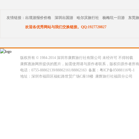
友情链接：
出境游报价价格
深圳出国游
哈尔滨旅行社
杨梅坑一日游
东莞
欢迎各优秀网站与我们交换链接。QQ:1927720827
版权所有 © 1984-2014 深圳市康辉旅行社有限公司 未经许可 不得转载
康辉惠旅网所提供的图片，如需使用请与原作者联系，版权归原作者所
电话：0755-88862139/88862161/88862163 备案：粤ICP备05088116号-1
地址：深圳市福田区福虹路世贸广场C座18楼 康辉旅行社福田分公司