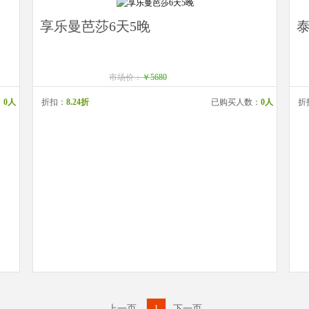
享乐曼芭莎6天5晚
市场价：
￥5680
：
0人
折扣：
8.24折
已购买人数：
0人
折
上一页
1
下一页