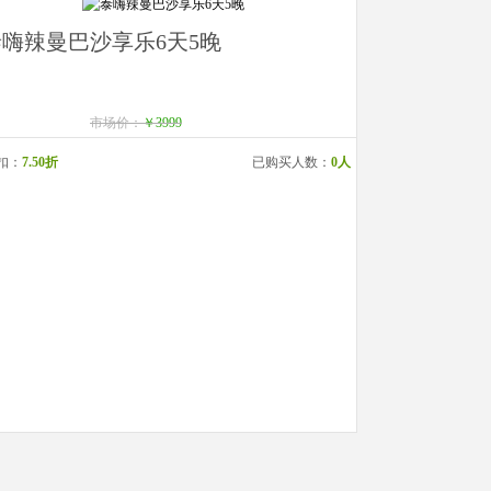
泰嗨辣曼巴沙享乐6天5晚
市场价：
￥3999
扣：
7.50折
已购买人数：
0人