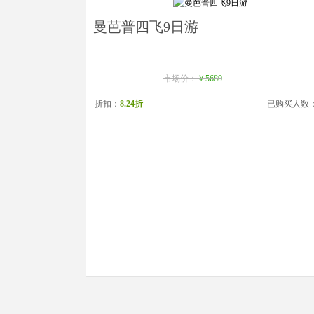
曼芭普四飞9日游
市场价：
￥5680
折扣：
8.24折
已购买人数