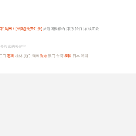
辉团购网！
[登陆]
[免费注册]
旅游团购预约
|
联系我们
|
在线汇款
搜团购
入要搜索的关键字
江门
惠州
桂林
厦门
海南
香港
澳门
台湾
泰国
日本
韩国
出境旅游
自驾游
高端海岛
公司旅游