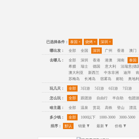
已选择条件：
泰国
×
烧烤
×
深圳
×
哪出发：
全部
全国
深圳
广州
香港
澳门
去哪儿：
全部
深圳
香港
港澳
湖南
泰国
希腊
瑞士
德国
意大利
法瑞意(德国
澳大利亚
新西兰
中东非洲
迪拜
苏梅岛
长滩岛
宿雾岛
邮轮
奥地
玩几天：
全部
3日游
5日游
6日游
7日游
怎么玩：
全部
跟团游
自由行
半自助
包团
啥主题：
全部
温泉
赏花
高铁
登山
漂流
多少钱：
全部
1000以下
1000-3000
3000-5000
排序：
默认
销量
最新
价格