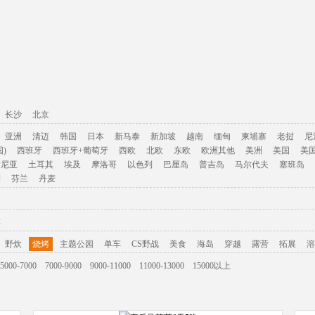
长沙
北京
亚洲
清迈
韩国
日本
新马泰
新加坡
越南
缅甸
柬埔寨
老挝
尼
)
西班牙
西班牙+葡萄牙
西欧
北欧
东欧
欧洲其他
美洲
美国
美
肯尼亚
土耳其
埃及
摩洛哥
以色列
巴厘岛
普吉岛
马尔代夫
塞班岛
利
芬兰
丹麦
游
野炊
烧烤
主题公园
单车
CS野战
美食
海岛
穿越
露营
拓展
溶
5000-7000
7000-9000
9000-11000
11000-13000
15000以上