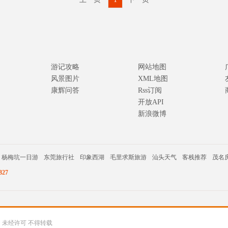
游记攻略
网站地图
风景图片
XML地图
康辉问答
Rss订阅
开放API
新浪微博
杨梅坑一日游
东莞旅行社
印象西湖
毛里求斯旅游
汕头天气
客栈推荐
茂名
27
公司 未经许可 不得转载