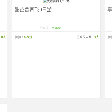
曼芭普四飞9日游
享
市场价：
￥5680
：
0人
折扣：
8.24折
已购买人数：
0人
折