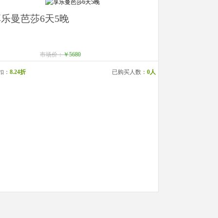
乐曼芭莎6天5晚
市场价：
￥5680
扣：
8.24折
已购买人数：
0人