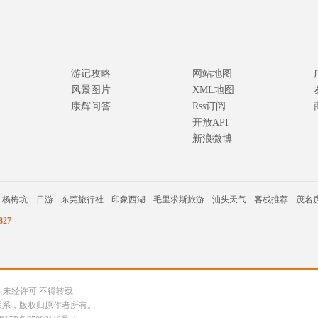
游记攻略
网站地图
风景图片
XML地图
康辉问答
Rss订阅
开放API
新浪微博
杨梅坑一日游
东莞旅行社
印象西湖
毛里求斯旅游
汕头天气
客栈推荐
茂名
27
公司 未经许可 不得转载
联系，版权归原作者所有。