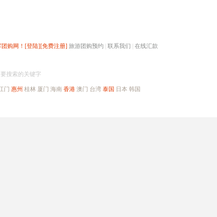
辉团购网！
[登陆]
[免费注册]
旅游团购预约
|
联系我们
|
在线汇款
搜团购
入要搜索的关键字
江门
惠州
桂林
厦门
海南
香港
澳门
台湾
泰国
日本
韩国
出境旅游
自驾游
高端海岛
公司旅游