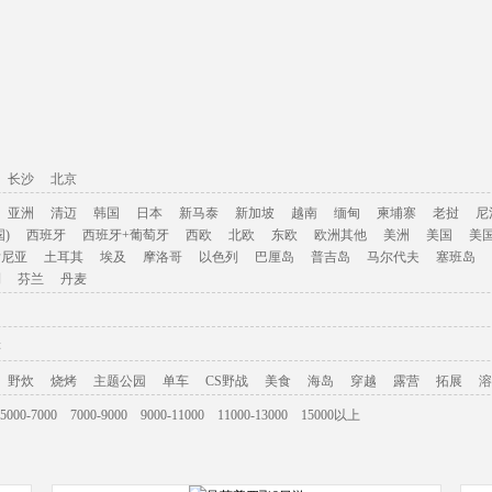
长沙
北京
亚洲
清迈
韩国
日本
新马泰
新加坡
越南
缅甸
柬埔寨
老挝
尼
)
西班牙
西班牙+葡萄牙
西欧
北欧
东欧
欧洲其他
美洲
美国
美
肯尼亚
土耳其
埃及
摩洛哥
以色列
巴厘岛
普吉岛
马尔代夫
塞班岛
利
芬兰
丹麦
游
野炊
烧烤
主题公园
单车
CS野战
美食
海岛
穿越
露营
拓展
溶
5000-7000
7000-9000
9000-11000
11000-13000
15000以上