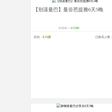
【别漾曼巴】曼谷芭提雅6天5晚
市场价：
￥2580
折扣：
6.51折
已购买人数