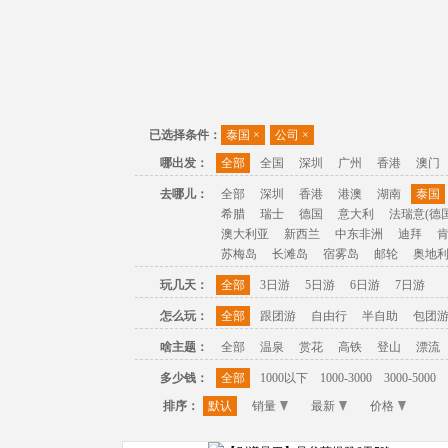
已选择条件：
泰国
×
公司
×
哪出发：
全部
全国
深圳
广州
香港
澳门
去哪儿：
全部
深圳
香港
港澳
湖南
泰国
希腊
瑞士
德国
意大利
法瑞意(德国
澳大利亚
新西兰
中东非洲
迪拜
苏梅岛
长滩岛
宿雾岛
邮轮
奥地
玩几天：
全部
3日游
5日游
6日游
7日游
怎么玩：
全部
跟团游
自由行
半自助
包团
啥主题：
全部
温泉
赏花
高铁
登山
漂流
多少钱：
全部
1000以下
1000-3000
3000-5000
排序：
默认
销量
最新
价格