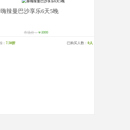
泰嗨辣曼巴沙享乐6天5晚
市场价：
￥3999
扣：
7.50折
已购买人数：
0人