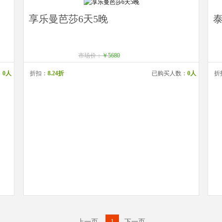
享乐曼芭莎6天5晚
市场价：
￥5680
：
0人
折扣：
8.24折
已购买人数：
0人
折
上一页
1
下一页