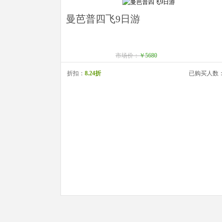
曼芭普四飞9日游
市场价：
￥5680
折扣：
8.24折
已购买人数