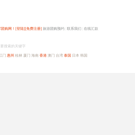
辉团购网！
[登陆]
[免费注册]
旅游团购预约
|
联系我们
|
在线汇款
搜团购
入要搜索的关键字
江门
惠州
桂林
厦门
海南
香港
澳门
台湾
泰国
日本
韩国
出境旅游
自驾游
高端海岛
公司旅游