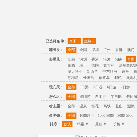
已选择条件：
泰国
×
烧烤
×
哪出发：
全部
全国
深圳
广州
香港
澳门
去哪儿：
全部
深圳
香港
港澳
湖南
泰国
希腊
瑞士
德国
意大利
法瑞意(德国
澳大利亚
新西兰
中东非洲
迪拜
苏梅岛
长滩岛
宿雾岛
邮轮
奥地
玩几天：
全部
3日游
5日游
6日游
7日游
怎么玩：
全部
跟团游
自由行
半自助
包团
啥主题：
全部
温泉
赏花
高铁
登山
漂流
多少钱：
全部
1000以下
1000-3000
3000-5000
排序：
默认
销量
最新
价格