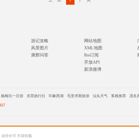
游记攻略
网站地图
风景图片
XML地图
康辉问答
Rss订阅
开放API
新浪微博
杨梅坑一日游
东莞旅行社
印象西湖
毛里求斯旅游
汕头天气
客栈推荐
茂名
27
公司 未经许可 不得转载