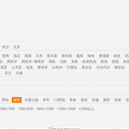
长沙
北京
亚洲
清迈
韩国
日本
新马泰
新加坡
越南
缅甸
柬埔寨
老挝
尼
)
西班牙
西班牙+葡萄牙
西欧
北欧
东欧
欧洲其他
美洲
美国
美
肯尼亚
土耳其
埃及
摩洛哥
以色列
巴厘岛
普吉岛
马尔代夫
塞班岛
利
芬兰
丹麦
游
野炊
烧烤
主题公园
单车
CS野战
美食
海岛
穿越
露营
拓展
溶
5000-7000
7000-9000
9000-11000
11000-13000
15000以上