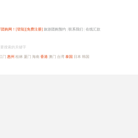
辉团购网！
[登陆]
[免费注册]
旅游团购预约
|
联系我们
|
在线汇款
搜团购
入要搜索的关键字
江门
惠州
桂林
厦门
海南
香港
澳门
台湾
泰国
日本
韩国
出境旅游
自驾游
高端海岛
公司旅游