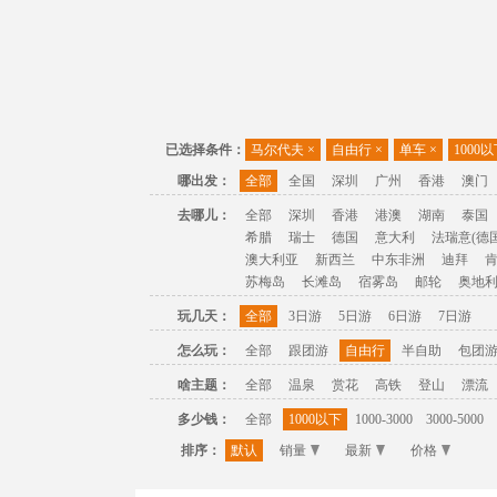
已选择条件：
马尔代夫
×
自由行
×
单车
×
1000
哪出发：
全部
全国
深圳
广州
香港
澳门
去哪儿：
全部
深圳
香港
港澳
湖南
泰国
希腊
瑞士
德国
意大利
法瑞意(德国
澳大利亚
新西兰
中东非洲
迪拜
苏梅岛
长滩岛
宿雾岛
邮轮
奥地
玩几天：
全部
3日游
5日游
6日游
7日游
怎么玩：
全部
跟团游
自由行
半自助
包团
啥主题：
全部
温泉
赏花
高铁
登山
漂流
多少钱：
全部
1000以下
1000-3000
3000-5000
排序：
默认
销量
最新
价格