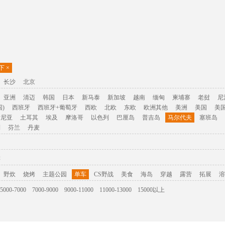
以下
×
长沙
北京
亚洲
清迈
韩国
日本
新马泰
新加坡
越南
缅甸
柬埔寨
老挝
尼
)
西班牙
西班牙+葡萄牙
西欧
北欧
东欧
欧洲其他
美洲
美国
美
肯尼亚
土耳其
埃及
摩洛哥
以色列
巴厘岛
普吉岛
马尔代夫
塞班岛
利
芬兰
丹麦
游
野炊
烧烤
主题公园
单车
CS野战
美食
海岛
穿越
露营
拓展
溶
5000-7000
7000-9000
9000-11000
11000-13000
15000以上